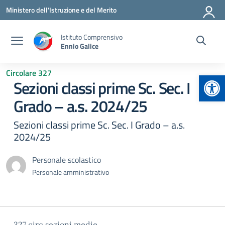
Vai ai contenuti
Vai al menu di navigazione
Vai al footer
Ministero dell'Istruzione e del Merito
Istituto Comprensivo
Ennio Galice
Circolare 327
Apr
Sezioni classi prime Sc. Sec. I
Grado – a.s. 2024/25
Sezioni classi prime Sc. Sec. I Grado – a.s.
2024/25
Personale scolastico
Personale amministrativo
327 circ sezioni medie