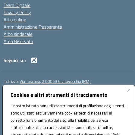
Team Digitale
Privacy Policy
Albo online
Amministrazione Trasparente
Albo sindacale
Area Riservata
Seguici su:
Indirizzo:
Via Toscana, 2 00053 Civitavecchia (RM)
Centralino:
076631482
Email:
rmic8b900g@istruzione.it
Posta elettronica certificata (PEC):
Cookies e altri strumenti di tracciamento
rmic8b900g@pec.istruzione.it
Codice fiscale: 91038380589
Il nostro Istituto non utilizza strumenti di profilazione degli utenti -
Codice meccanografico:
RMIC8B900G
sono utilizzati esclusivamente cookies tecnici necessari al
Codice Indice delle Pubbliche Amministrazioni (IPA): istsc_rmic8b900g
corretto funzionamento del sito, alla fruibilità dei servizi
Codice unico di fatturazione (CUF): UFP4NO
istituzionali e alla sua accessibilità – sono utilizzati, inoltre,
strumenti statistici anonimizzati messi a disposizione da Web