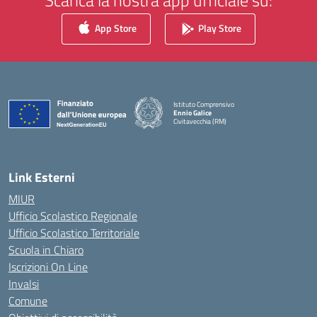
Scarica la nostra app ufficiale su:
App Store
Play Store
Istituto Comprensivo
Ennio Galice
Civitavecchia (RM)
— Visita la pagina iniziale della scuola
Link Esterni
MIUR
Ufficio Scolastico Regionale
Ufficio Scolastico Territoriale
Scuola in Chiaro
Iscrizioni On Line
Invalsi
Comune