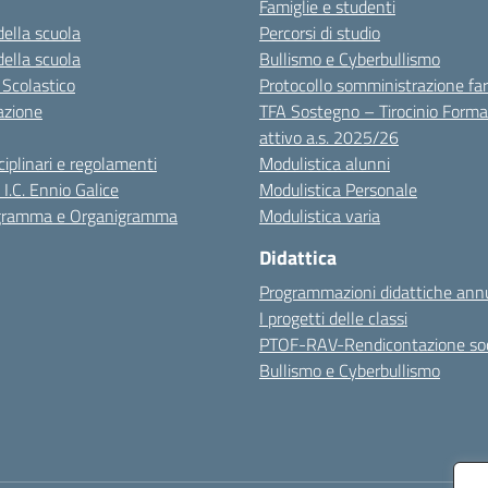
Famiglie e studenti
della scuola
Percorsi di studio
della scuola
Bullismo e Cyberbullismo
 Scolastico
Protocollo somministrazione fa
azione
TFA Sostegno – Tirocinio Forma
attivo a.s. 2025/26
sciplinari e regolamenti
Modulistica alunni
 I.C. Ennio Galice
Modulistica Personale
igramma e Organigramma
Modulistica varia
Didattica
Programmazioni didattiche annu
I progetti delle classi
PTOF-RAV-Rendicontazione soc
Bullismo e Cyberbullismo