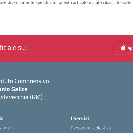
ove diversamente specificato, questo articolo è stato rilasciato sott
iciale su:
App
tituto Comprensivo
nio Galice
vitavecchia (RM)
Visita la pagina iniziale della scuola
la
I Servizi
zione
Personale scolastico