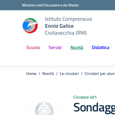
Vai ai contenuti
Vai al menu di navigazione
Vai al footer
Ministero dell'Istruzione e del Merito
Istituto Comprensivo
Ennio Galice
Civitavecchia (RM)
Scuola
Servizi
Novità
Didattica
Home
Novità
Le circolari
Circolari per alun
Circolare 401
Sondagg