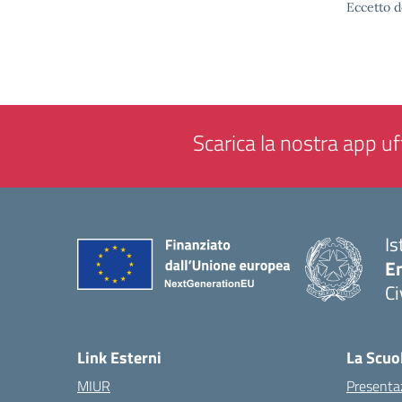
Eccetto d
Scarica la nostra app uff
Is
En
Ci
— 
Link Esterni
La Scuo
MIUR
Presenta