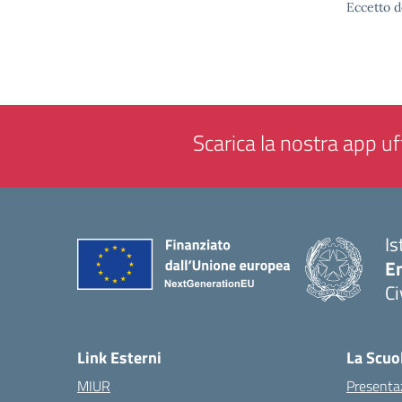
Eccetto d
Scarica la nostra app uff
Is
En
Ci
— 
Link Esterni
La Scuo
MIUR
Presenta