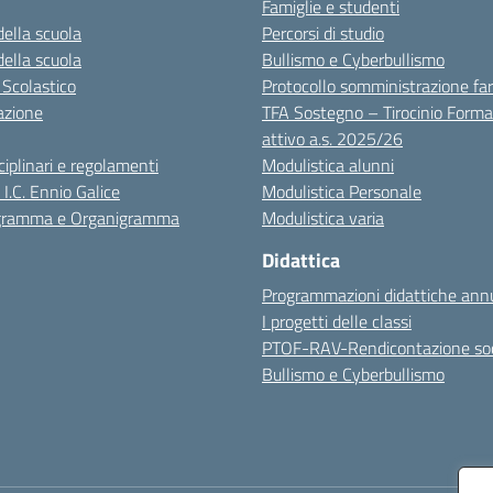
Famiglie e studenti
della scuola
Percorsi di studio
della scuola
Bullismo e Cyberbullismo
 Scolastico
Protocollo somministrazione fa
azione
TFA Sostegno – Tirocinio Forma
attivo a.s. 2025/26
sciplinari e regolamenti
Modulistica alunni
 I.C. Ennio Galice
Modulistica Personale
igramma e Organigramma
Modulistica varia
Didattica
Programmazioni didattiche annu
I progetti delle classi
PTOF-RAV-Rendicontazione soc
Bullismo e Cyberbullismo