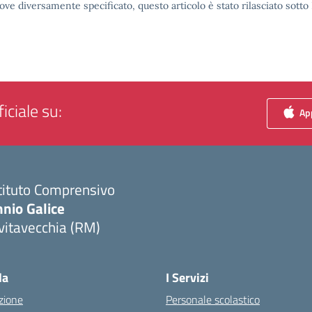
ove diversamente specificato, questo articolo è stato rilasciato sott
iciale su:
App
tituto Comprensivo
nio Galice
vitavecchia (RM)
Visita la pagina iniziale della scuola
la
I Servizi
zione
Personale scolastico