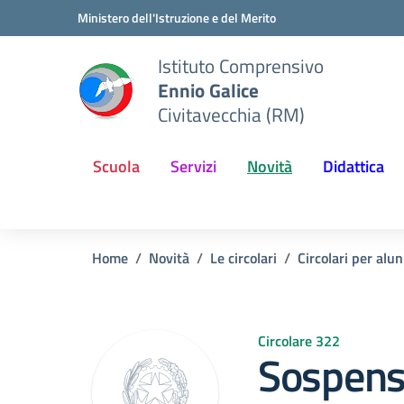
Vai ai contenuti
Vai al menu di navigazione
Vai al footer
Ministero dell'Istruzione e del Merito
Istituto Comprensivo
Ennio Galice
Civitavecchia (RM)
Scuola
Servizi
Novità
Didattica
Home
Novità
Le circolari
Circolari per alun
Circolare 322
Sospensi