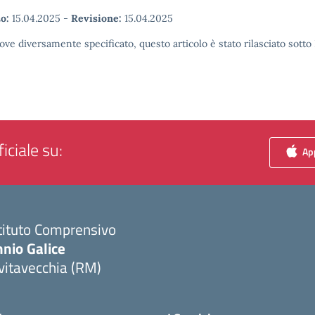
o:
15.04.2025
-
Revisione:
15.04.2025
ove diversamente specificato, questo articolo è stato rilasciato sott
iciale su:
App
tituto Comprensivo
nio Galice
vitavecchia (RM)
Visita la pagina iniziale della scuola