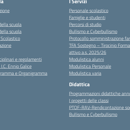
la
I Servizi
zione
Personale scolastico
Famiglie e studenti
della scuola
Percorsi di studio
della scuola
Bullismo e Cyberbullismo
 Scolastico
Protocollo somministrazione fa
azione
TFA Sostegno – Tirocinio Forma
attivo a.s. 2025/26
sciplinari e regolamenti
Modulistica alunni
 I.C. Ennio Galice
Modulistica Personale
igramma e Organigramma
Modulistica varia
Didattica
Programmazioni didattiche annu
I progetti delle classi
PTOF-RAV-Rendicontazione soc
Bullismo e Cyberbullismo