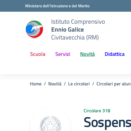
Vai ai contenuti
Vai al menu di navigazione
Vai al footer
Ministero dell'Istruzione e del Merito
Istituto Comprensivo
Ennio Galice
Civitavecchia (RM)
Scuola
Servizi
Novità
Didattica
Home
Novità
Le circolari
Circolari per alun
Circolare 318
Sospensi