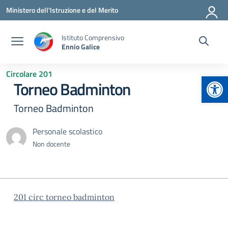
Vai ai contenuti
Vai al menu di navigazione
Vai al footer
Ministero dell'Istruzione e del Merito
Istituto Comprensivo
Ennio Galice
Circolare 201
Apr
Torneo Badminton
Torneo Badminton
Personale scolastico
Non docente
201 circ torneo badminton