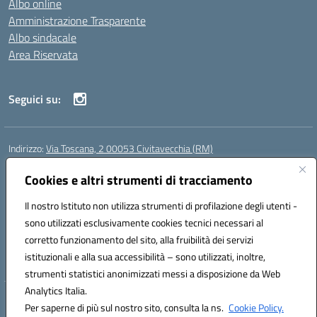
Albo online
Amministrazione Trasparente
Albo sindacale
Area Riservata
Seguici su:
Indirizzo:
Via Toscana, 2 00053 Civitavecchia (RM)
Centralino:
076631482
Email:
rmic8b900g@istruzione.it
Posta elettronica certificata (PEC):
Cookies e altri strumenti di tracciamento
rmic8b900g@pec.istruzione.it
Codice fiscale: 91038380589
Il nostro Istituto non utilizza strumenti di profilazione degli utenti -
Codice meccanografico:
RMIC8B900G
sono utilizzati esclusivamente cookies tecnici necessari al
Codice Indice delle Pubbliche Amministrazioni (IPA): istsc_rmic8b900g
corretto funzionamento del sito, alla fruibilità dei servizi
Codice unico di fatturazione (CUF): UFP4NO
istituzionali e alla sua accessibilità – sono utilizzati, inoltre,
strumenti statistici anonimizzati messi a disposizione da Web
Analytics Italia.
Hosting & Powered by 3D Solution S.r.l.
Per saperne di più sul nostro sito, consulta la ns.
Cookie Policy.