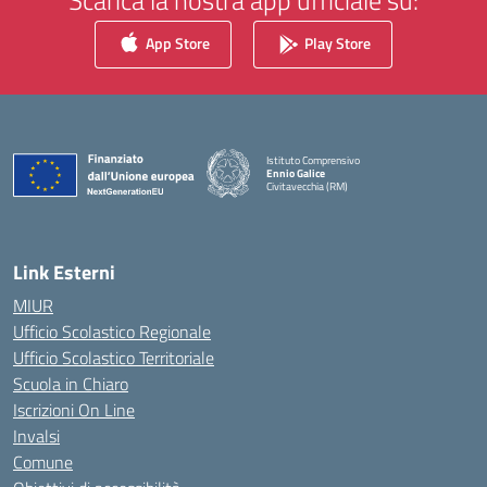
Scarica la nostra app ufficiale su:
App Store
Play Store
Istituto Comprensivo
Ennio Galice
Civitavecchia (RM)
— Visita la pagina iniziale della scuola
Link Esterni
MIUR
Ufficio Scolastico Regionale
Ufficio Scolastico Territoriale
Scuola in Chiaro
Iscrizioni On Line
Invalsi
Comune