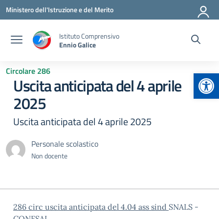
Vai ai contenuti
Vai al menu di navigazione
Vai al footer
Ministero dell'Istruzione e del Merito
Istituto Comprensivo
Ennio Galice
Circolare 286
Apr
Uscita anticipata del 4 aprile
2025
Uscita anticipata del 4 aprile 2025
Personale scolastico
Non docente
286 circ uscita anticipata del 4.04 ass sind
SNALS -
CONFSAL