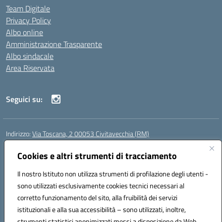
Team Digitale
Privacy Policy
Albo online
Amministrazione Trasparente
Albo sindacale
Area Riservata
Seguici su:
Indirizzo:
Via Toscana, 2 00053 Civitavecchia (RM)
Centralino:
076631482
Email:
rmic8b900g@istruzione.it
Posta elettronica certificata (PEC):
Cookies e altri strumenti di tracciamento
rmic8b900g@pec.istruzione.it
Codice fiscale: 91038380589
Il nostro Istituto non utilizza strumenti di profilazione degli utenti -
Codice meccanografico:
RMIC8B900G
sono utilizzati esclusivamente cookies tecnici necessari al
Codice Indice delle Pubbliche Amministrazioni (IPA): istsc_rmic8b900g
corretto funzionamento del sito, alla fruibilità dei servizi
Codice unico di fatturazione (CUF): UFP4NO
istituzionali e alla sua accessibilità – sono utilizzati, inoltre,
strumenti statistici anonimizzati messi a disposizione da Web