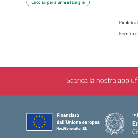
Circolari per alunni e famiglie
Pubblicat
Eccetto d
Scarica la nostra app uff
Is
En
Ci