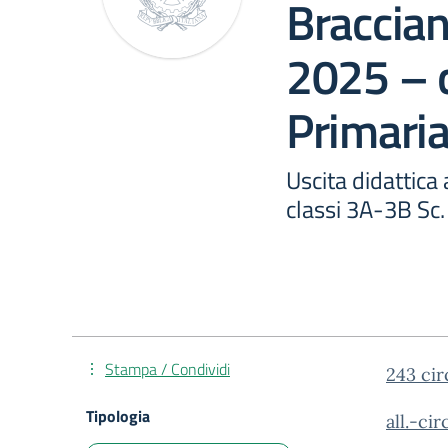
Braccian
2025 – c
Primari
Uscita didattica
classi 3A-3B Sc
Stampa / Condividi
243 cir
Tipologia
all.-ci