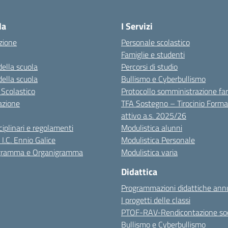
Visita la pagina iniziale della scuola
la
I Servizi
zione
Personale scolastico
Famiglie e studenti
della scuola
Percorsi di studio
della scuola
Bullismo e Cyberbullismo
 Scolastico
Protocollo somministrazione fa
azione
TFA Sostegno – Tirocinio Forma
attivo a.s. 2025/26
sciplinari e regolamenti
Modulistica alunni
 I.C. Ennio Galice
Modulistica Personale
igramma e Organigramma
Modulistica varia
Didattica
Programmazioni didattiche annu
I progetti delle classi
PTOF-RAV-Rendicontazione soc
Bullismo e Cyberbullismo