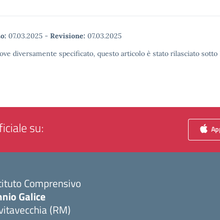
o:
07.03.2025
-
Revisione:
07.03.2025
ove diversamente specificato, questo articolo è stato rilasciato sott
iciale su:
App
tituto Comprensivo
nio Galice
vitavecchia (RM)