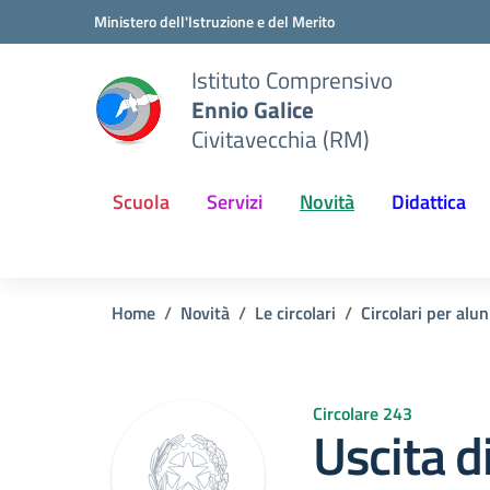
Vai ai contenuti
Vai al menu di navigazione
Vai al footer
Ministero dell'Istruzione e del Merito
Istituto Comprensivo
Ennio Galice
Civitavecchia (RM)
Scuola
Servizi
Novità
Didattica
Home
Novità
Le circolari
Circolari per alun
Circolare 243
Uscita d