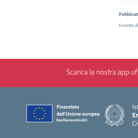
Pubblicat
Eccetto d
Scarica la nostra app uff
Is
En
Ci
— 