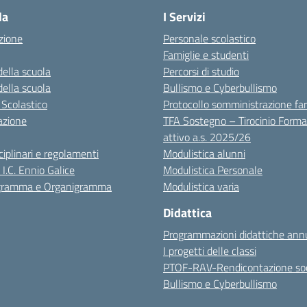
la
I Servizi
zione
Personale scolastico
Famiglie e studenti
della scuola
Percorsi di studio
della scuola
Bullismo e Cyberbullismo
 Scolastico
Protocollo somministrazione fa
azione
TFA Sostegno – Tirocinio Forma
attivo a.s. 2025/26
sciplinari e regolamenti
Modulistica alunni
 I.C. Ennio Galice
Modulistica Personale
igramma e Organigramma
Modulistica varia
Didattica
Programmazioni didattiche annu
I progetti delle classi
PTOF-RAV-Rendicontazione soc
Bullismo e Cyberbullismo