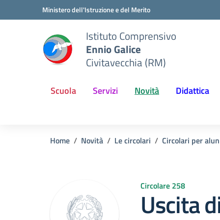
Vai ai contenuti
Vai al menu di navigazione
Vai al footer
Ministero dell'Istruzione e del Merito
Istituto Comprensivo
Ennio Galice
Civitavecchia (RM)
Scuola
Servizi
Novità
Didattica
Home
Novità
Le circolari
Circolari per alun
Circolare 258
Uscita di