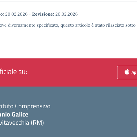
o:
20.02.2026
-
Revisione:
20.02.2026
ove diversamente specificato, questo articolo è stato rilasciato sott
iciale su:
App
tituto Comprensivo
nio Galice
vitavecchia (RM)
Visita la pagina iniziale della scuola