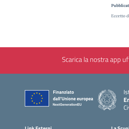
Pubblicat
Eccetto d
Scarica la nostra app uff
Is
En
Ci
— 
Link Esterni
La Scuo