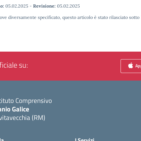
o:
05.02.2025
-
Revisione:
05.02.2025
ove diversamente specificato, questo articolo è stato rilasciato sott
iciale su:
App
tituto Comprensivo
nio Galice
vitavecchia (RM)
Visita la pagina iniziale della scuola
la
I Servizi