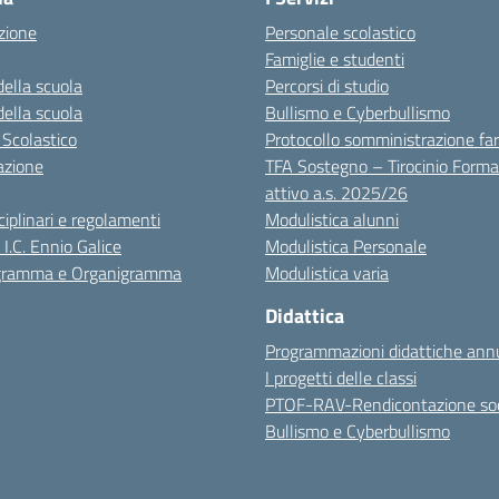
zione
Personale scolastico
Famiglie e studenti
della scuola
Percorsi di studio
della scuola
Bullismo e Cyberbullismo
 Scolastico
Protocollo somministrazione fa
azione
TFA Sostegno – Tirocinio Forma
attivo a.s. 2025/26
sciplinari e regolamenti
Modulistica alunni
 I.C. Ennio Galice
Modulistica Personale
igramma e Organigramma
Modulistica varia
Didattica
Programmazioni didattiche annu
I progetti delle classi
PTOF-RAV-Rendicontazione soc
Bullismo e Cyberbullismo