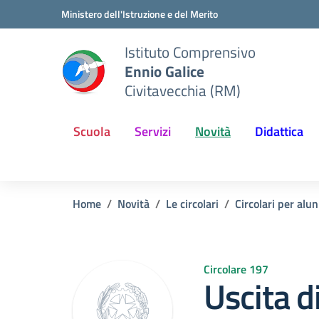
Vai ai contenuti
Vai al menu di navigazione
Vai al footer
Ministero dell'Istruzione e del Merito
Istituto Comprensivo
Ennio Galice
Civitavecchia (RM)
Scuola
Servizi
Novità
Didattica
Home
Novità
Le circolari
Circolari per alun
Circolare 197
Uscita d