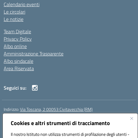
Calendario eventi
Le circolari
Le notizie
Team Digitale
Privacy Policy
Albo online
Amministrazione Trasparente
Albo sindacale
Area Riservata
Seguici su:
Indirizzo:
Via Toscana, 2 00053 Civitavecchia (RM)
Centralino:
076631482
Email:
rmic8b900g@istruzione.it
Posta elettronica certificata (PEC):
Cookies e altri strumenti di tracciamento
rmic8b900g@pec.istruzione.it
Codice fiscale: 91038380589
Il nostro Istituto non utilizza strumenti di profilazione degli utenti -