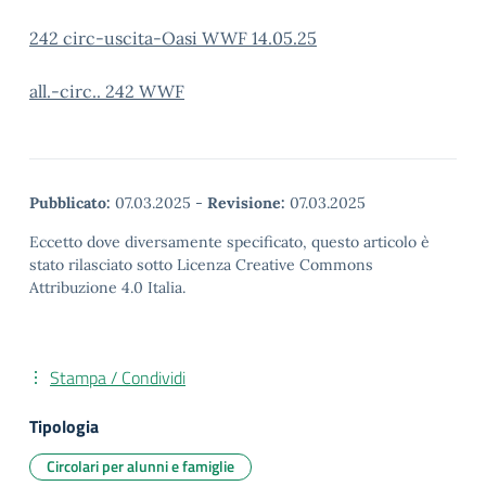
242 circ-uscita-Oasi WWF 14.05.25
all.-circ.. 242 WWF
Pubblicato:
07.03.2025
-
Revisione:
07.03.2025
Eccetto dove diversamente specificato, questo articolo è
stato rilasciato sotto Licenza Creative Commons
Attribuzione 4.0 Italia.
Stampa / Condividi
Tipologia
Circolari per alunni e famiglie