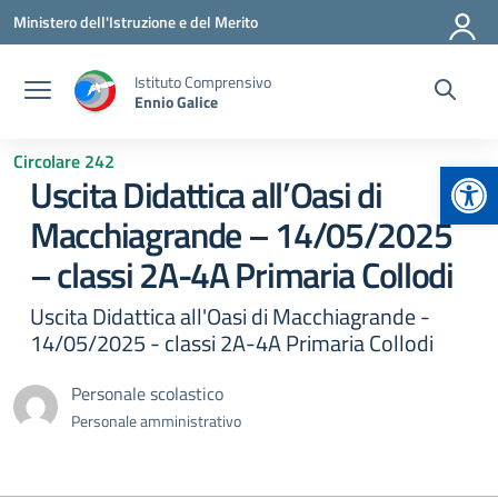
Vai ai contenuti
Vai al menu di navigazione
Vai al footer
Ministero dell'Istruzione e del Merito
Istituto Comprensivo
Ennio Galice
Circolare 242
Apr
Uscita Didattica all’Oasi di
Macchiagrande – 14/05/2025
– classi 2A-4A Primaria Collodi
Uscita Didattica all'Oasi di Macchiagrande -
14/05/2025 - classi 2A-4A Primaria Collodi
Personale scolastico
Personale amministrativo