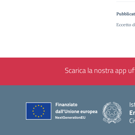
Pubblicat
Eccetto d
Scarica la nostra app uff
Is
En
Ci
— 