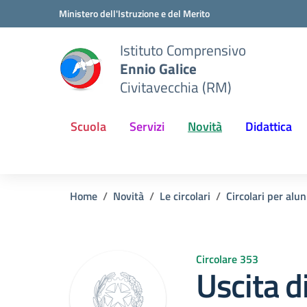
Vai ai contenuti
Vai al menu di navigazione
Vai al footer
Ministero dell'Istruzione e del Merito
Istituto Comprensivo
Ennio Galice
Civitavecchia (RM)
Scuola
Servizi
Novità
Didattica
Home
Novità
Le circolari
Circolari per alun
Circolare 353
Uscita d