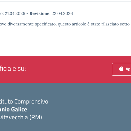
o:
21.04.2026
-
Revisione:
22.04.2026
ove diversamente specificato, questo articolo è stato rilasciato sott
iciale su:
App
tituto Comprensivo
nio Galice
vitavecchia (RM)
Visita la pagina iniziale della scuola