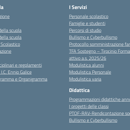
la
I Servizi
zione
Personale scolastico
Famiglie e studenti
della scuola
Percorsi di studio
della scuola
Bullismo e Cyberbullismo
 Scolastico
Protocollo somministrazione fa
azione
TFA Sostegno – Tirocinio Forma
attivo a.s. 2025/26
sciplinari e regolamenti
Modulistica alunni
 I.C. Ennio Galice
Modulistica Personale
igramma e Organigramma
Modulistica varia
Didattica
Programmazioni didattiche annu
I progetti delle classi
PTOF-RAV-Rendicontazione soc
Bullismo e Cyberbullismo