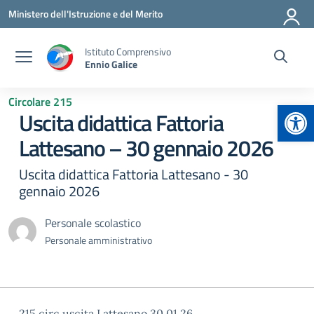
Vai ai contenuti
Vai al menu di navigazione
Vai al footer
Ministero dell'Istruzione e del Merito
Istituto Comprensivo
Ennio Galice
Circolare 215
Apr
Uscita didattica Fattoria
Lattesano – 30 gennaio 2026
Uscita didattica Fattoria Lattesano - 30
gennaio 2026
Personale scolastico
Personale amministrativo
215 circ uscita Lattesano 30.01.26