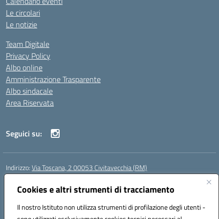
Calendario eventi
Le circolari
Le notizie
Team Digitale
Privacy Policy
Albo online
Amministrazione Trasparente
Albo sindacale
Area Riservata
Seguici su:
Indirizzo:
Via Toscana, 2 00053 Civitavecchia (RM)
Centralino:
076631482
Email:
rmic8b900g@istruzione.it
Posta elettronica certificata (PEC):
Cookies e altri strumenti di tracciamento
rmic8b900g@pec.istruzione.it
Codice fiscale: 91038380589
Il nostro Istituto non utilizza strumenti di profilazione degli utenti -
Codice meccanografico:
RMIC8B900G
sono utilizzati esclusivamente cookies tecnici necessari al