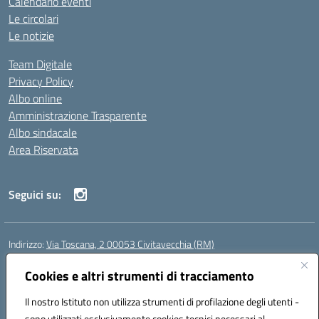
Calendario eventi
Le circolari
Le notizie
Team Digitale
Privacy Policy
Albo online
Amministrazione Trasparente
Albo sindacale
Area Riservata
Seguici su:
Indirizzo:
Via Toscana, 2 00053 Civitavecchia (RM)
Centralino:
076631482
Email:
rmic8b900g@istruzione.it
Posta elettronica certificata (PEC):
Cookies e altri strumenti di tracciamento
rmic8b900g@pec.istruzione.it
Codice fiscale: 91038380589
Il nostro Istituto non utilizza strumenti di profilazione degli utenti -
Codice meccanografico:
RMIC8B900G
sono utilizzati esclusivamente cookies tecnici necessari al