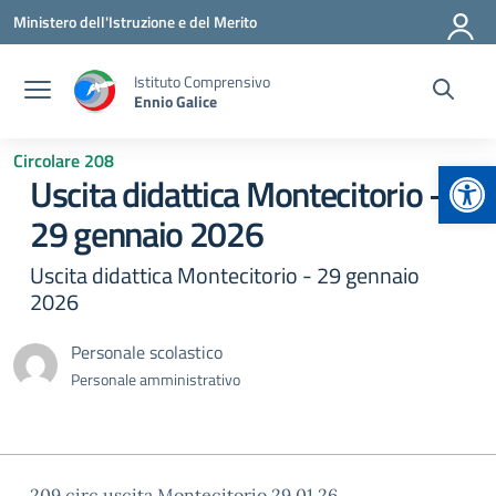
Vai ai contenuti
Vai al menu di navigazione
Vai al footer
Ministero dell'Istruzione e del Merito
Istituto Comprensivo
Ennio Galice
Circolare 208
Apr
Uscita didattica Montecitorio –
29 gennaio 2026
Uscita didattica Montecitorio - 29 gennaio
2026
Personale scolastico
Personale amministrativo
209 circ uscita Montecitorio 29.01.26