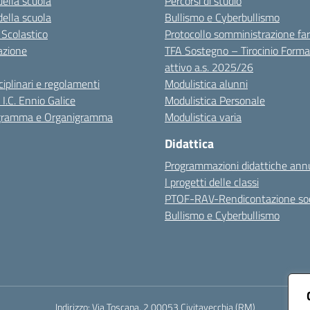
della scuola
Percorsi di studio
della scuola
Bullismo e Cyberbullismo
 Scolastico
Protocollo somministrazione fa
azione
TFA Sostegno – Tirocinio Forma
attivo a.s. 2025/26
sciplinari e regolamenti
Modulistica alunni
 I.C. Ennio Galice
Modulistica Personale
igramma e Organigramma
Modulistica varia
Didattica
Programmazioni didattiche annu
I progetti delle classi
PTOF-RAV-Rendicontazione soc
Bullismo e Cyberbullismo
Indirizzo:
Via Toscana, 2 00053 Civitavecchia (RM)