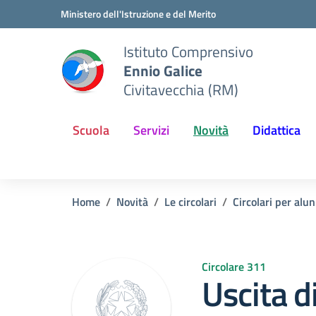
Vai ai contenuti
Vai al menu di navigazione
Vai al footer
Ministero dell'Istruzione e del Merito
Istituto Comprensivo
Ennio Galice
Civitavecchia (RM)
Scuola
Servizi
Novità
Didattica
Home
Novità
Le circolari
Circolari per alun
Circolare 311
Uscita d