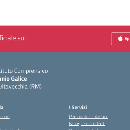
iciale su:
App
tituto Comprensivo
nio Galice
vitavecchia (RM)
Visita la pagina iniziale della scuola
la
I Servizi
zione
Personale scolastico
Famiglie e studenti