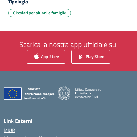
Tipologia
Circolari per alunni e famiglie
Scarica la nostra app ufficiale su:
App Store
Play Store
Istituto Comprensivo
Ennio Galice
Civitavecchia (RM)
— Visita la pagina iniziale della scuola
Link Esterni
MIUR