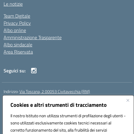
Le notizie
Team Digitale
Privacy Policy
Albo online
Amministrazione Trasparente
Albo sindacale
Area Riservata
Seguici su:
Indirizzo:
Via Toscana, 2 00053 Civitavecchia (RM)
Centralino:
076631482
Email:
rmic8b900g@istruzione.it
Posta elettronica certificata (PEC):
Cookies e altri strumenti di tracciamento
rmic8b900g@pec.istruzione.it
Codice fiscale: 91038380589
Il nostro Istituto non utilizza strumenti di profilazione degli utenti -
Codice meccanografico:
RMIC8B900G
sono utilizzati esclusivamente cookies tecnici necessari al
Codice Indice delle Pubbliche Amministrazioni (IPA): istsc_rmic8b900g
corretto funzionamento del sito, alla fruibilità dei servizi
Codice unico di fatturazione (CUF): UFP4NO