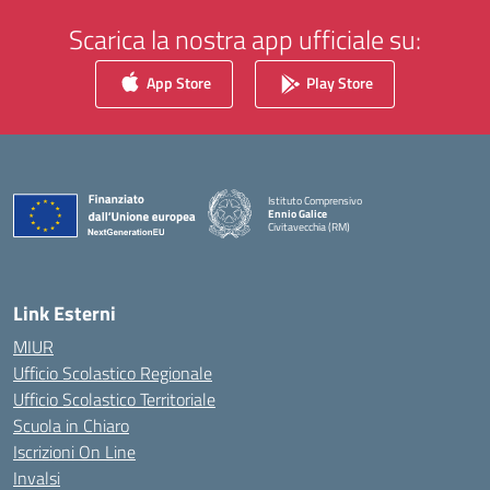
Scarica la nostra app ufficiale su:
App Store
Play Store
Istituto Comprensivo
Ennio Galice
Civitavecchia (RM)
— Visita la pagina iniziale della scuola
Link Esterni
MIUR
Ufficio Scolastico Regionale
Ufficio Scolastico Territoriale
Scuola in Chiaro
Iscrizioni On Line
Invalsi