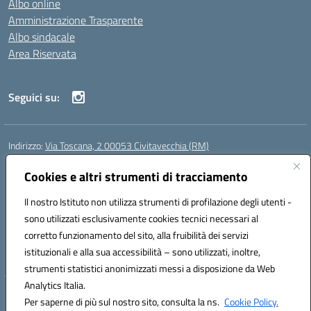
Albo online
Amministrazione Trasparente
Albo sindacale
Area Riservata
Seguici su:
Indirizzo:
Via Toscana, 2 00053 Civitavecchia (RM)
Centralino:
076631482
Email:
rmic8b900g@istruzione.it
Posta elettronica certificata (PEC):
Cookies e altri strumenti di tracciamento
rmic8b900g@pec.istruzione.it
Codice fiscale: 91038380589
Il nostro Istituto non utilizza strumenti di profilazione degli utenti -
Codice meccanografico:
RMIC8B900G
sono utilizzati esclusivamente cookies tecnici necessari al
Codice Indice delle Pubbliche Amministrazioni (IPA): istsc_rmic8b900g
corretto funzionamento del sito, alla fruibilità dei servizi
Codice unico di fatturazione (CUF): UFP4NO
istituzionali e alla sua accessibilità – sono utilizzati, inoltre,
strumenti statistici anonimizzati messi a disposizione da Web
Analytics Italia.
Hosting & Powered by 3D Solution S.r.l.
Per saperne di più sul nostro sito, consulta la ns.
Cookie Policy.