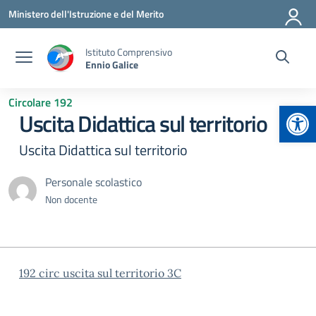
Vai ai contenuti
Vai al menu di navigazione
Vai al footer
Ministero dell'Istruzione e del Merito
Istituto Comprensivo
Ennio Galice
Circolare 192
Apr
Uscita Didattica sul territorio
Uscita Didattica sul territorio
Personale scolastico
Non docente
192 circ uscita sul territorio 3C