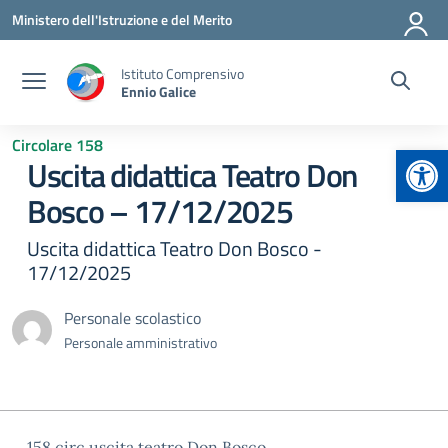
Vai ai contenuti
Vai al menu di navigazione
Vai al footer
Ministero dell'Istruzione e del Merito
Istituto Comprensivo
Ennio Galice
Circolare 158
Apr
Uscita didattica Teatro Don
Bosco – 17/12/2025
Uscita didattica Teatro Don Bosco -
17/12/2025
Personale scolastico
Personale amministrativo
158 circ uscita teatro Don Bosco