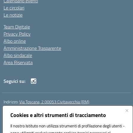
Calendario eventi
Le circolari
Le notizie
Team Digitale
Privacy Policy
Albo online
Amministrazione Trasparente
Albo sindacale
Area Riservata
Seguici su:
Indirizzo:
Via Toscana, 2 00053 Civitavecchia (RM)
Centralino:
076631482
Email:
rmic8b900g@istruzione.it
Posta elettronica certificata (PEC):
Cookies e altri strumenti di tracciamento
rmic8b900g@pec.istruzione.it
Codice fiscale: 91038380589
Il nostro Istituto non utilizza strumenti di profilazione degli utenti -
Codice meccanografico:
RMIC8B900G
sono utilizzati esclusivamente cookies tecnici necessari al