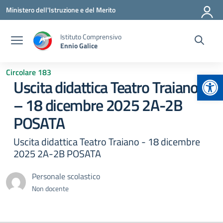
Vai ai contenuti
Vai al menu di navigazione
Vai al footer
Ministero dell'Istruzione e del Merito
Istituto Comprensivo
Ennio Galice
Circolare 183
Apr
Uscita didattica Teatro Traiano
– 18 dicembre 2025 2A-2B
POSATA
Uscita didattica Teatro Traiano - 18 dicembre
2025 2A-2B POSATA
Personale scolastico
Non docente