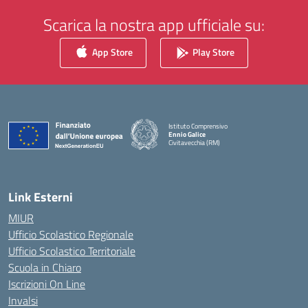
Scarica la nostra app ufficiale su:
App Store
Play Store
Istituto Comprensivo
Ennio Galice
Civitavecchia (RM)
— Visita la pagina iniziale della scuola
Link Esterni
MIUR
Ufficio Scolastico Regionale
Ufficio Scolastico Territoriale
Scuola in Chiaro
Iscrizioni On Line
Invalsi