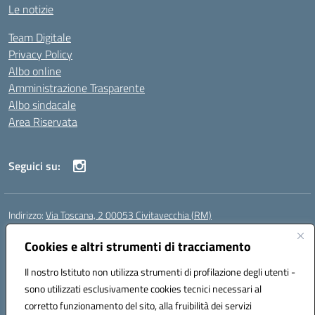
Le notizie
Team Digitale
Privacy Policy
Albo online
Amministrazione Trasparente
Albo sindacale
Area Riservata
Seguici su:
Indirizzo:
Via Toscana, 2 00053 Civitavecchia (RM)
Centralino:
076631482
Email:
rmic8b900g@istruzione.it
Posta elettronica certificata (PEC):
Cookies e altri strumenti di tracciamento
rmic8b900g@pec.istruzione.it
Codice fiscale: 91038380589
Il nostro Istituto non utilizza strumenti di profilazione degli utenti -
Codice meccanografico:
RMIC8B900G
sono utilizzati esclusivamente cookies tecnici necessari al
Codice Indice delle Pubbliche Amministrazioni (IPA): istsc_rmic8b900g
corretto funzionamento del sito, alla fruibilità dei servizi
Codice unico di fatturazione (CUF): UFP4NO