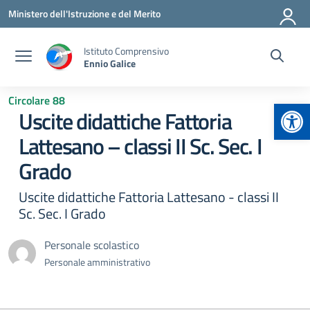
Vai ai contenuti
Vai al menu di navigazione
Vai al footer
Ministero dell'Istruzione e del Merito
Istituto Comprensivo
Ennio Galice
Circolare 88
Apr
Uscite didattiche Fattoria
Lattesano – classi II Sc. Sec. I
Grado
Uscite didattiche Fattoria Lattesano - classi II
Sc. Sec. I Grado
Personale scolastico
Personale amministrativo