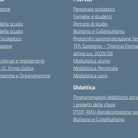
zione
Personale scolastico
Famiglie e studenti
della scuola
Percorsi di studio
della scuola
Bullismo e Cyberbullismo
 Scolastico
Protocollo somministrazione fa
azione
TFA Sostegno – Tirocinio Forma
attivo a.s. 2025/26
sciplinari e regolamenti
Modulistica alunni
 I.C. Ennio Galice
Modulistica Personale
igramma e Organigramma
Modulistica varia
Didattica
Programmazioni didattiche annu
I progetti delle classi
PTOF-RAV-Rendicontazione soc
Bullismo e Cyberbullismo