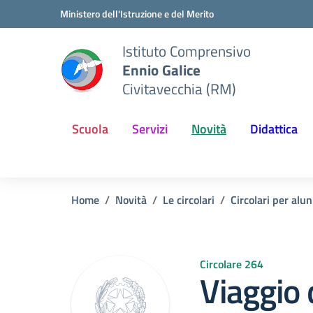
Vai ai contenuti
Vai al menu di navigazione
Vai al footer
Ministero dell'Istruzione e del Merito
Istituto Comprensivo
Ennio Galice
Civitavecchia (RM)
Scuola
Servizi
Novità
Didattica
Home
Novità
Le circolari
Circolari per alun
Circolare 264
Viaggio 