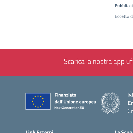
Pubblicat
Eccetto d
Scarica la nostra app uff
Is
En
Ci
— 
Link Esterni
La Scuo