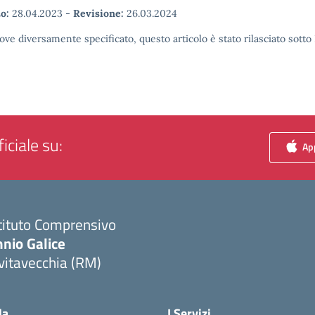
o:
28.04.2023
-
Revisione:
26.03.2024
ove diversamente specificato, questo articolo è stato rilasciato sott
iciale su:
App
tituto Comprensivo
nio Galice
vitavecchia (RM)
Visita la pagina iniziale della scuola
la
I Servizi