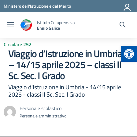
Vai ai contenuti
Vai al menu di navigazione
Vai al footer
Ministero dell'Istruzione e del Merito
Istituto Comprensivo
Ennio Galice
Circolare 252
Apr
Viaggio d’Istruzione in Umbria
– 14/15 aprile 2025 – classi II
Sc. Sec. I Grado
Viaggio d'Istruzione in Umbria - 14/15 aprile
2025 - classi II Sc. Sec. I Grado
Personale scolastico
Personale amministrativo