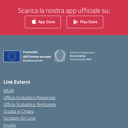
Scarica la nostra app ufficiale su:
App Store
Play Store
Istituto Comprensivo
Ennio Galice
Civitavecchia (RM)
— Visita la pagina iniziale della scuola
Link Esterni
MIUR
Ufficio Scolastico Regionale
Ufficio Scolastico Territoriale
Scuola in Chiaro
Iscrizioni On Line
Invalsi