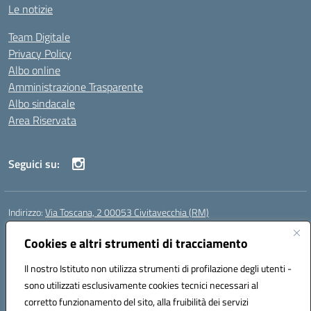
Le notizie
Team Digitale
Privacy Policy
Albo online
Amministrazione Trasparente
Albo sindacale
Area Riservata
Seguici su:
Indirizzo:
Via Toscana, 2 00053 Civitavecchia (RM)
Centralino:
076631482
Email:
rmic8b900g@istruzione.it
Posta elettronica certificata (PEC):
Cookies e altri strumenti di tracciamento
rmic8b900g@pec.istruzione.it
Codice fiscale: 91038380589
Il nostro Istituto non utilizza strumenti di profilazione degli utenti -
Codice meccanografico:
RMIC8B900G
sono utilizzati esclusivamente cookies tecnici necessari al
Codice Indice delle Pubbliche Amministrazioni (IPA): istsc_rmic8b900g
corretto funzionamento del sito, alla fruibilità dei servizi
Codice unico di fatturazione (CUF): UFP4NO