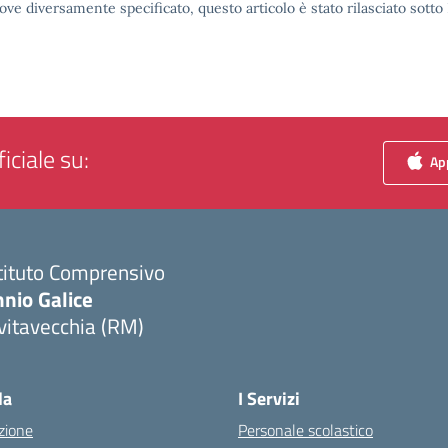
ove diversamente specificato, questo articolo è stato rilasciato sott
iciale su:
App
tituto Comprensivo
nio Galice
vitavecchia (RM)
Visita la pagina iniziale della scuola
la
I Servizi
zione
Personale scolastico