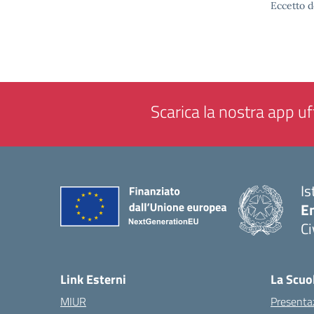
Eccetto d
Scarica la nostra app uff
Is
En
Ci
— 
Link Esterni
La Scuo
MIUR
Presenta