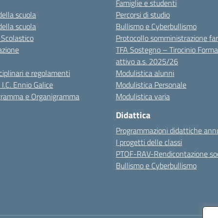
Famiglie e studenti
della scuola
Percorsi di studio
della scuola
Bullismo e Cyberbullismo
 Scolastico
Protocollo somministrazione fa
azione
TFA Sostegno – Tirocinio Forma
attivo a.s. 2025/26
sciplinari e regolamenti
Modulistica alunni
 I.C. Ennio Galice
Modulistica Personale
igramma e Organigramma
Modulistica varia
Didattica
Programmazioni didattiche annu
I progetti delle classi
PTOF-RAV-Rendicontazione soc
Bullismo e Cyberbullismo