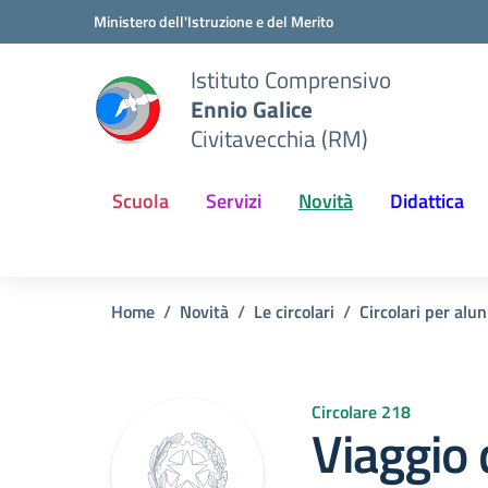
Vai ai contenuti
Vai al menu di navigazione
Vai al footer
Ministero dell'Istruzione e del Merito
Istituto Comprensivo
Ennio Galice
Civitavecchia (RM)
Scuola
Servizi
Novità
Didattica
Home
Novità
Le circolari
Circolari per alun
Circolare 218
Viaggio 