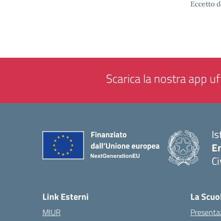
Eccetto d
Scarica la nostra app uff
Is
En
Ci
— 
Link Esterni
La Scuo
MIUR
Presenta