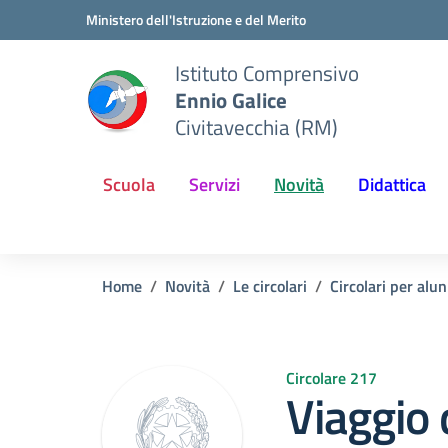
Vai ai contenuti
Vai al menu di navigazione
Vai al footer
Ministero dell'Istruzione e del Merito
Istituto Comprensivo
Ennio Galice
Civitavecchia (RM)
Scuola
Servizi
Novità
Didattica
Home
Novità
Le circolari
Circolari per alun
Circolare 217
Viaggio 