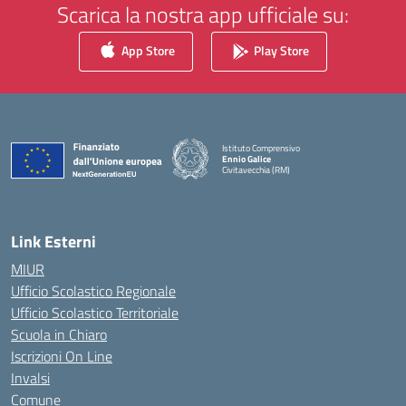
Scarica la nostra app ufficiale su:
App Store
Play Store
Istituto Comprensivo
Ennio Galice
Civitavecchia (RM)
— Visita la pagina iniziale della scuola
Link Esterni
MIUR
Ufficio Scolastico Regionale
Ufficio Scolastico Territoriale
Scuola in Chiaro
Iscrizioni On Line
Invalsi
Comune