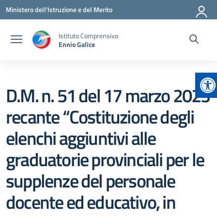
Vai ai contenuti
Vai al menu di navigazione
Vai al footer
Ministero dell'Istruzione e del Merito
Istituto Comprensivo
Ennio Galice
Ap
D.M. n. 51 del 17 marzo 2023
recante “Costituzione degli
elenchi aggiuntivi alle
graduatorie provinciali per le
supplenze del personale
docente ed educativo, in