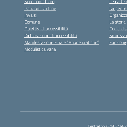
Scuola in Chiaro
Le carte 
Iscrizioni On Line
Dirigente
Invalsi
Organizz
Comune
La storia
Obiettivi di accessibilità
Codici di
Dichiarazione di accessibilità
Sicurezza
Manifestazione Finale “Buone pratiche”
Funzion
Modulistica varia
Centralino:
076631482