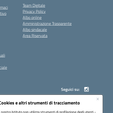
Team Digitale
rmaci
Privacy Policy
tivo
Albo online
Amministrazione Trasparente
Albo sindacale
Area Riservata
ali
iale
Seguici su:
Cookies e altri strumenti di tracciamento
Il nostro Istituto non utilizza strumenti di profilazione degli utenti -
900g@pec.istruzione.it