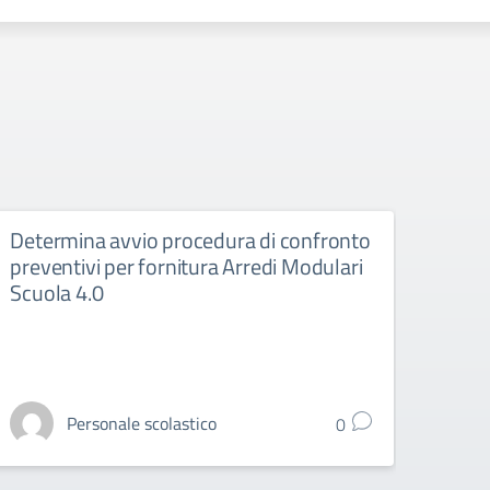
Determina avvio procedura di confronto
Stipu
preventivi per fornitura Arredi Modulari
ricar
Scuola 4.0
Stipula
Scuola
Personale scolastico
0