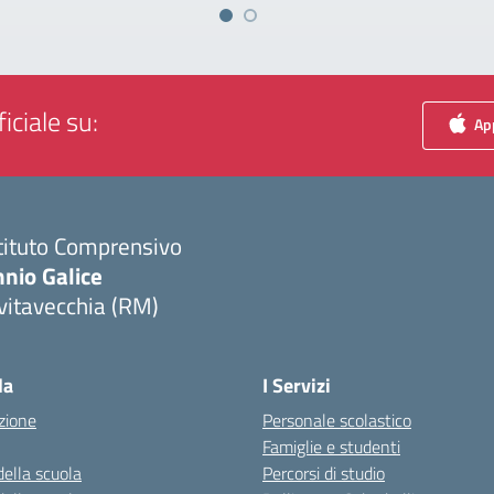
iciale su:
App
tituto Comprensivo
nio Galice
vitavecchia (RM)
Visita la pagina iniziale della scuola
la
I Servizi
zione
Personale scolastico
Famiglie e studenti
della scuola
Percorsi di studio