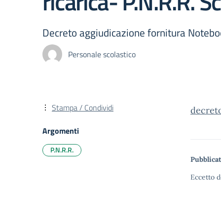
ricarica- P.N.R.R. S
Decreto aggiudicazione fornitura Notebook
Personale scolastico
Stampa / Condividi
decret
Argomenti
P.N.R.R.
Pubblicat
Eccetto d