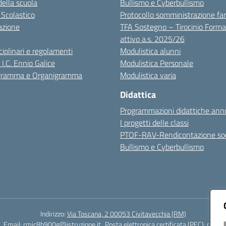
della scuola
Bullismo e Cyberbullismo
 Scolastico
Protocollo somministrazione fa
azione
TFA Sostegno – Tirocinio Forma
attivo a.s. 2025/26
sciplinari e regolamenti
Modulistica alunni
 I.C. Ennio Galice
Modulistica Personale
igramma e Organigramma
Modulistica varia
Didattica
Programmazioni didattiche annu
I progetti delle classi
PTOF-RAV-Rendicontazione soc
Bullismo e Cyberbullismo
Indirizzo:
Via Toscana, 2 00053 Civitavecchia (RM)
Email:
rmic8b900g@istruzione.it
Posta elettronica certificata (PEC):
rmic8b