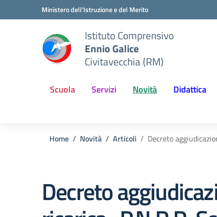
Vai ai contenuti
Vai al menu di navigazione
Vai al footer
Ministero dell'Istruzione e del Merito
Istituto Comprensivo
Ennio Galice
Civitavecchia (RM)
Scuola
Servizi
Novità
Didattica
Home
Novità
Articoli
Decreto aggiudicazion
Decreto aggiudicazi