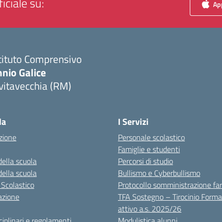
iciale su:
App
tituto Comprensivo
nio Galice
vitavecchia (RM)
Visita la pagina iniziale della scuola
la
I Servizi
zione
Personale scolastico
Famiglie e studenti
della scuola
Percorsi di studio
della scuola
Bullismo e Cyberbullismo
 Scolastico
Protocollo somministrazione fa
azione
TFA Sostegno – Tirocinio Forma
attivo a.s. 2025/26
sciplinari e regolamenti
Modulistica alunni