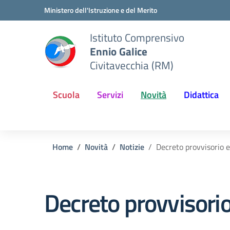
Vai ai contenuti
Vai al menu di navigazione
Vai al footer
Ministero dell'Istruzione e del Merito
Istituto Comprensivo
Ennio Galice
Civitavecchia (RM)
Scuola
Servizi
Novità
Didattica
Home
Novità
Notizie
Decreto provvisorio e
Decreto provvisorio