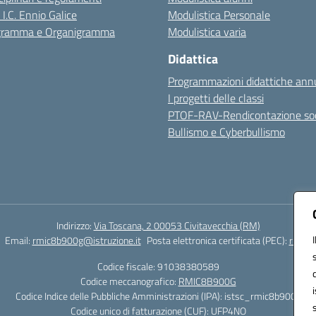
 I.C. Ennio Galice
Modulistica Personale
igramma e Organigramma
Modulistica varia
Didattica
Programmazioni didattiche annu
I progetti delle classi
PTOF-RAV-Rendicontazione soc
Bullismo e Cyberbullismo
Indirizzo:
Via Toscana, 2 00053 Civitavecchia (RM)
Email:
rmic8b900g@istruzione.it
Posta elettronica certificata (PEC):
rmic8b
Codice fiscale: 91038380589
Codice meccanografico:
RMIC8B900G
Codice Indice delle Pubbliche Amministrazioni (IPA): istsc_rmic8b900g
Codice unico di fatturazione (CUF): UFP4NO