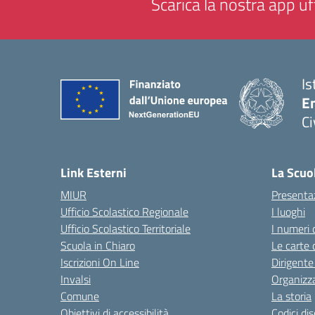
Scarica la nostra app uff
Is
En
Ci
— 
Link Esterni
La Scuo
MIUR
Presenta
Ufficio Scolastico Regionale
I luoghi
Ufficio Scolastico Territoriale
I numeri 
Scuola in Chiaro
Le carte 
Iscrizioni On Line
Dirigente
Invalsi
Organizz
Comune
La storia
Obiettivi di accessibilità
Codici di