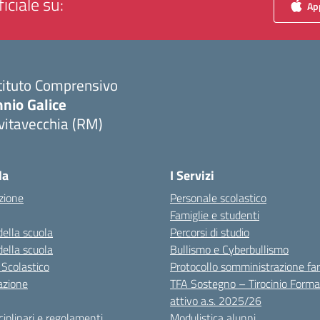
iciale su:
App
tituto Comprensivo
nio Galice
vitavecchia (RM)
Visita la pagina iniziale della scuola
la
I Servizi
zione
Personale scolastico
Famiglie e studenti
della scuola
Percorsi di studio
della scuola
Bullismo e Cyberbullismo
 Scolastico
Protocollo somministrazione fa
azione
TFA Sostegno – Tirocinio Forma
attivo a.s. 2025/26
sciplinari e regolamenti
Modulistica alunni