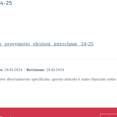
 24-25
o_provvisorio_elezioni_interclasse_24-25
o:
28.10.2024
-
Revisione:
28.10.2024
ove diversamente specificato, questo articolo è stato rilasciato sott