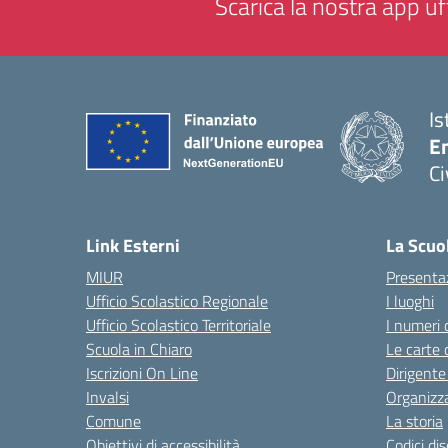
Scarica la nostra app uff
Is
En
Ci
— 
Link Esterni
La Scuo
MIUR
Presenta
Ufficio Scolastico Regionale
I luoghi
Ufficio Scolastico Territoriale
I numeri 
Scuola in Chiaro
Le carte 
Iscrizioni On Line
Dirigente
Invalsi
Organizz
Comune
La storia
Obiettivi di accessibilità
Codici di