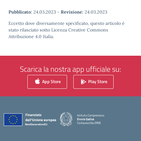
Pubblicato:
24.03.2023
-
Revisione:
24.03.2023
Eccetto dove diversamente specificato, questo articolo è
stato rilasciato sotto Licenza Creative Commons
Attribuzione 4.0 Italia.
Scarica la nostra app ufficiale su:
App Store
Play Store
Istituto Comprensivo
Ennio Galice
Civitavecchia (RM)
— Visita la pagina iniziale della scuola