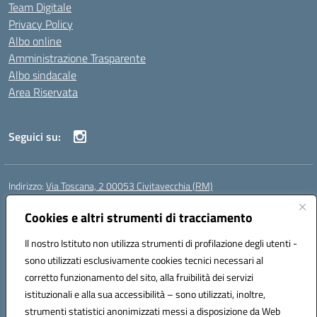
Team Digitale
Privacy Policy
Albo online
Amministrazione Trasparente
Albo sindacale
Area Riservata
Seguici su:
Indirizzo:
Via Toscana, 2 00053 Civitavecchia (RM)
Centralino:
076631482
Email:
rmic8b900g@istruzione.it
Posta elettronica certificata (PEC):
Cookies e altri strumenti di tracciamento
rmic8b900g@pec.istruzione.it
Codice fiscale: 91038380589
Il nostro Istituto non utilizza strumenti di profilazione degli utenti -
Codice meccanografico:
RMIC8B900G
sono utilizzati esclusivamente cookies tecnici necessari al
Codice Indice delle Pubbliche Amministrazioni (IPA): istsc_rmic8b900g
corretto funzionamento del sito, alla fruibilità dei servizi
Codice unico di fatturazione (CUF): UFP4NO
istituzionali e alla sua accessibilità – sono utilizzati, inoltre,
strumenti statistici anonimizzati messi a disposizione da Web