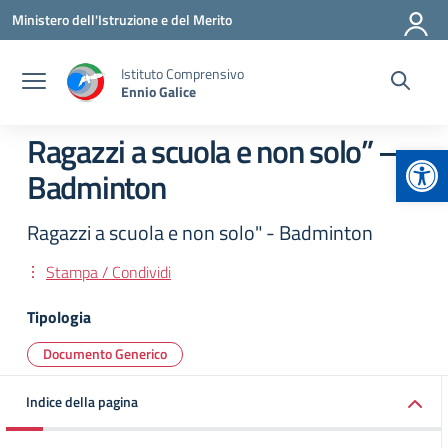
Vai ai contenuti
Vai al menu di navigazione
Vai al footer
Ministero dell'Istruzione e del Merito
Istituto Comprensivo
Ennio Galice
Ragazzi a scuola e non solo” –
Apr
Badminton
Ragazzi a scuola e non solo" - Badminton
Stampa / Condividi
Tipologia
Documento Generico
Indice della pagina