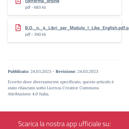
conferma_ordine
pdf - 683 kb
B.O._n._4_Libri_per_Modulo_I_Like_English.pdf.
pdf - 390 kb
Pubblicato:
24.03.2023
-
Revisione:
24.03.2023
Eccetto dove diversamente specificato, questo articolo è
stato rilasciato sotto Licenza Creative Commons
Attribuzione 4.0 Italia.
Scarica la nostra app ufficiale su: