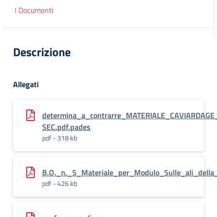
I Documenti
Descrizione
Allegati
determina_a_contrarre_MATERIALE_CAVIARDAGE
SEC.pdf.pades
pdf - 318 kb
B.O._n._5_Materiale_per_Modulo_Sulle_ali_della_
pdf - 426 kb