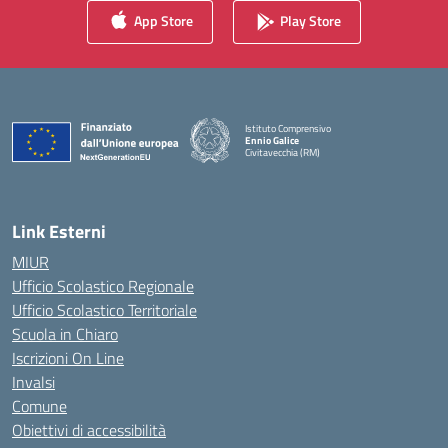
App Store
Play Store
Istituto Comprensivo
Ennio Galice
Civitavecchia (RM)
— Visita la pagina iniziale della scuola
Link Esterni
MIUR
Ufficio Scolastico Regionale
Ufficio Scolastico Territoriale
Scuola in Chiaro
Iscrizioni On Line
Invalsi
Comune
Obiettivi di accessibilità