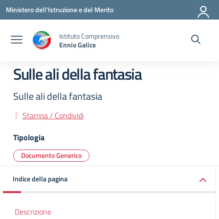
Vai ai contenuti
Vai al menu di navigazione
Vai al footer
Ministero dell'Istruzione e del Merito
Istituto Comprensivo
Ennio Galice
Sulle ali della fantasia
Sulle ali della fantasia
Stampa / Condividi
Tipologia
Documento Generico
Indice della pagina
Descrizione