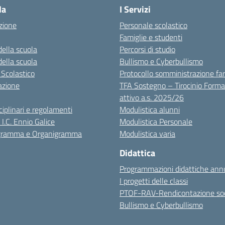
la
I Servizi
zione
Personale scolastico
Famiglie e studenti
della scuola
Percorsi di studio
della scuola
Bullismo e Cyberbullismo
 Scolastico
Protocollo somministrazione fa
azione
TFA Sostegno – Tirocinio Forma
attivo a.s. 2025/26
sciplinari e regolamenti
Modulistica alunni
 I.C. Ennio Galice
Modulistica Personale
igramma e Organigramma
Modulistica varia
Didattica
Programmazioni didattiche annu
I progetti delle classi
PTOF-RAV-Rendicontazione soc
Bullismo e Cyberbullismo