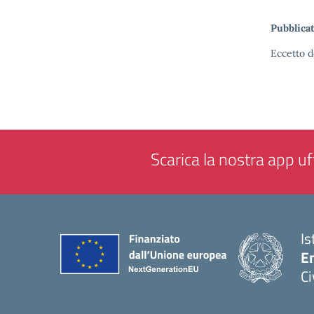
Pubblicat
Eccetto d
Scarica la nostra app uff
Is
En
Ci
— 