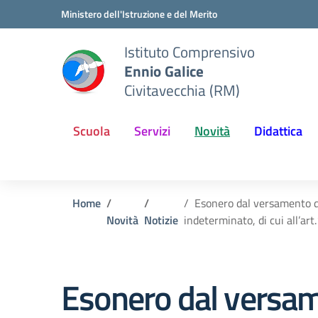
Vai ai contenuti
Vai al menu di navigazione
Vai al footer
Ministero dell'Istruzione e del Merito
Istituto Comprensivo
Ennio Galice
Civitavecchia (RM)
Scuola
Servizi
Novità
Didattica
Home
Esonero dal versamento dei
Novità
Notizie
indeterminato, di cui all’a
Esonero dal versame