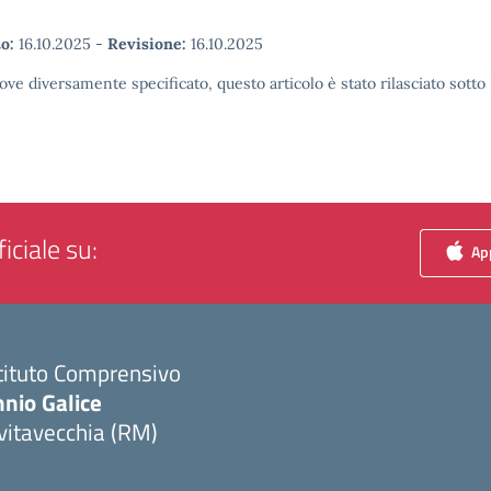
o:
16.10.2025
-
Revisione:
16.10.2025
ove diversamente specificato, questo articolo è stato rilasciato sott
iciale su:
App
tituto Comprensivo
nio Galice
vitavecchia (RM)
Visita la pagina iniziale della scuola