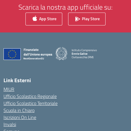
Scarica la nostra app ufficiale su:
App Store
Play Store
Istituto Comprensivo
Ennio Galice
Civitavecchia (RM)
— Visita la pagina iniziale della scuola
Link Esterni
MIUR
Ufficio Scolastico Regionale
Ufficio Scolastico Territoriale
Scuola in Chiaro
Iscrizioni On Line
Invalsi