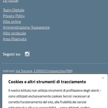
Le notizie
Team Digitale
Privacy Policy
Albo online
Amministrazione Trasparente
Albo sindacale
Area Riservata
Seguici su:
Indirizzo:
Via Toscana, 2 00053 Civitavecchia (RM)
Centralino:
076631482
Email:
rmic8b900g@istruzione.it
Posta elettronica certificata (PEC):
Cookies e altri strumenti di tracciamento
rmic8b900g@pec.istruzione.it
Codice fiscale: 91038380589
Il nostro Istituto non utilizza strumenti di profilazione degli utenti -
Codice meccanografico:
RMIC8B900G
sono utilizzati esclusivamente cookies tecnici necessari al
Codice Indice delle Pubbliche Amministrazioni (IPA): istsc_rmic8b900g
corretto funzionamento del sito, alla fruibilità dei servizi
Codice unico di fatturazione (CUF): UFP4NO
istituzionali e alla sua accessibilità – sono utilizzati, inoltre,