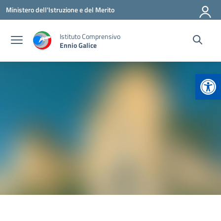
Vai ai contenuti
Vai al menu di navigazione
Vai al footer
Ministero dell'Istruzione e del Merito
Istituto Comprensivo
Ennio Galice
Apr