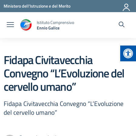
Vai ai contenuti
Vai al menu di navigazione
Vai al footer
Ministero dell'Istruzione e del Merito
Istituto Comprensivo
Ennio Galice
Apr
Fidapa Civitavecchia
Convegno “L’Evoluzione del
cervello umano”
Fidapa Civitavecchia Convegno “L’Evoluzione
del cervello umano”