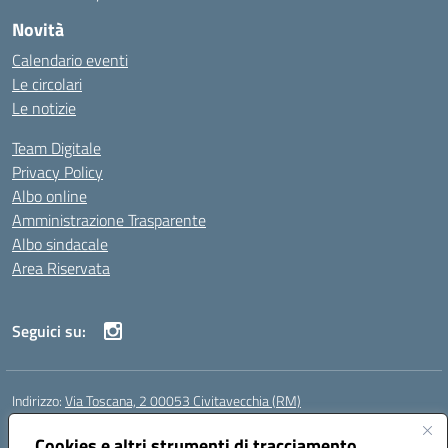
Novità
Calendario eventi
Le circolari
Le notizie
Team Digitale
Privacy Policy
Albo online
Amministrazione Trasparente
Albo sindacale
Area Riservata
Seguici su:
Indirizzo:
Via Toscana, 2 00053 Civitavecchia (RM)
Centralino:
076631482
Email:
rmic8b900g@istruzione.it
Posta elettronica certificata (PEC):
Cookies e altri strumenti di tracciamento
rmic8b900g@pec.istruzione.it