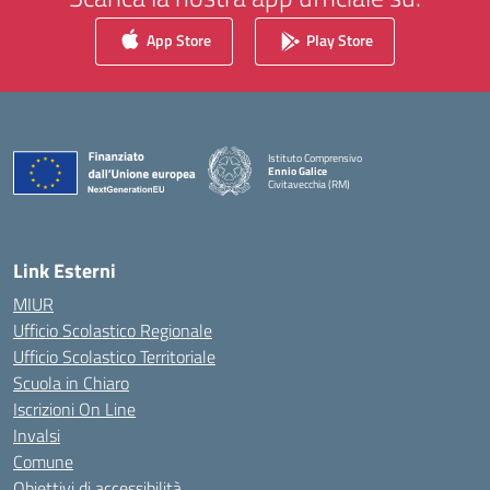
App Store
Play Store
Istituto Comprensivo
Ennio Galice
Civitavecchia (RM)
— Visita la pagina iniziale della scuola
Link Esterni
MIUR
Ufficio Scolastico Regionale
Ufficio Scolastico Territoriale
Scuola in Chiaro
Iscrizioni On Line
Invalsi
Comune
Obiettivi di accessibilità