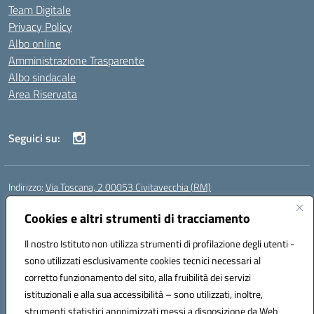
Team Digitale
Privacy Policy
Albo online
Amministrazione Trasparente
Albo sindacale
Area Riservata
Seguici su:
Indirizzo:
Via Toscana, 2 00053 Civitavecchia (RM)
Centralino:
076631482
Email:
rmic8b900g@istruzione.it
Posta elettronica certificata (PEC):
Cookies e altri strumenti di tracciamento
rmic8b900g@pec.istruzione.it
Codice fiscale: 91038380589
Il nostro Istituto non utilizza strumenti di profilazione degli utenti -
Codice meccanografico:
RMIC8B900G
sono utilizzati esclusivamente cookies tecnici necessari al
Codice Indice delle Pubbliche Amministrazioni (IPA): istsc_rmic8b900g
corretto funzionamento del sito, alla fruibilità dei servizi
Codice unico di fatturazione (CUF): UFP4NO
istituzionali e alla sua accessibilità – sono utilizzati, inoltre,
strumenti statistici anonimizzati messi a disposizione da Web