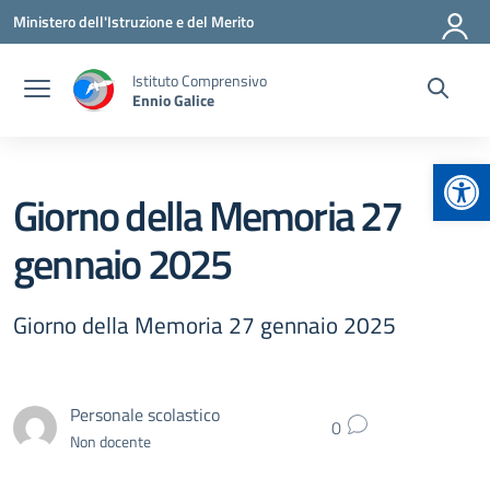
Vai ai contenuti
Vai al menu di navigazione
Vai al footer
Ministero dell'Istruzione e del Merito
Istituto Comprensivo
Ennio Galice
Apr
Giorno della Memoria 27
gennaio 2025
Giorno della Memoria 27 gennaio 2025
Personale scolastico
0
Non docente