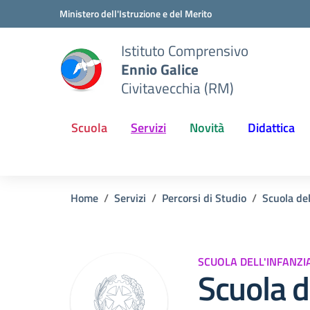
Vai ai contenuti
Vai al menu di navigazione
Vai al footer
Ministero dell'Istruzione e del Merito
Istituto Comprensivo
Ennio Galice
Civitavecchia (RM)
Scuola
Servizi
Novità
Didattica
Home
Servizi
Percorsi di Studio
Scuola del
SCUOLA DELL'INFANZI
Scuola d