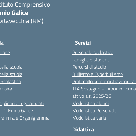
tituto Comprensivo
nio Galice
vitavecchia (RM)
Visita la pagina iniziale della scuola
la
I Servizi
zione
Personale scolastico
Famiglie e studenti
della scuola
Percorsi di studio
della scuola
Bullismo e Cyberbullismo
 Scolastico
Protocollo somministrazione fa
azione
TFA Sostegno – Tirocinio Forma
attivo a.s. 2025/26
sciplinari e regolamenti
Modulistica alunni
 I.C. Ennio Galice
Modulistica Personale
igramma e Organigramma
Modulistica varia
Didattica