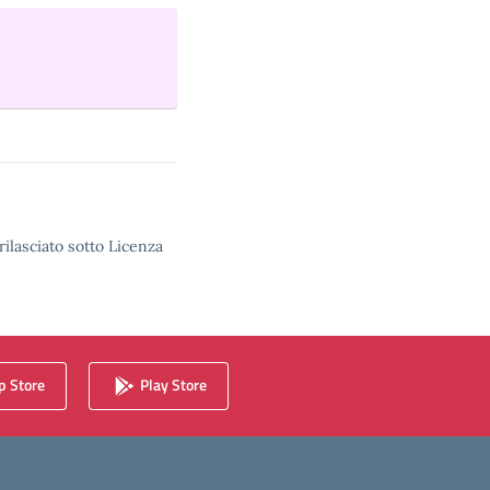
rilasciato sotto Licenza
 Store
Play Store