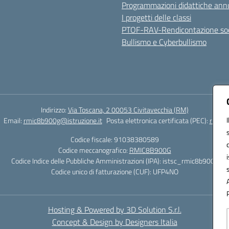
Programmazioni didattiche annu
I progetti delle classi
PTOF-RAV-Rendicontazione soc
Bullismo e Cyberbullismo
Indirizzo:
Via Toscana, 2 00053 Civitavecchia (RM)
Email:
rmic8b900g@istruzione.it
Posta elettronica certificata (PEC):
rmic8b
Codice fiscale: 91038380589
Codice meccanografico:
RMIC8B900G
Codice Indice delle Pubbliche Amministrazioni (IPA): istsc_rmic8b900g
Codice unico di fatturazione (CUF): UFP4NO
Hosting & Powered by 3D Solution S.r.l.
Concept & Design by Designers Italia