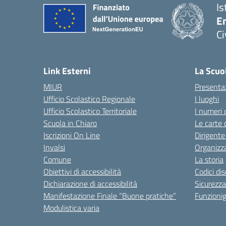
Is
En
Ci
— 
Link Esterni
La Scuo
MIUR
Presenta
Ufficio Scolastico Regionale
I luoghi
Ufficio Scolastico Territoriale
I numeri 
Scuola in Chiaro
Le carte 
Iscrizioni On Line
Dirigente
Invalsi
Organizz
Comune
La storia
Obiettivi di accessibilità
Codici di
Dichiarazione di accessibilità
Sicurezza
Manifestazione Finale “Buone pratiche”
Funzion
Modulistica varia