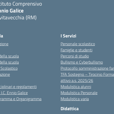
tituto Comprensivo
nio Galice
vitavecchia (RM)
Visita la pagina iniziale della scuola
la
I Servizi
zione
Personale scolastico
Famiglie e studenti
della scuola
Percorsi di studio
della scuola
Bullismo e Cyberbullismo
 Scolastico
Protocollo somministrazione fa
azione
TFA Sostegno – Tirocinio Forma
attivo a.s. 2025/26
sciplinari e regolamenti
Modulistica alunni
 I.C. Ennio Galice
Modulistica Personale
igramma e Organigramma
Modulistica varia
Didattica