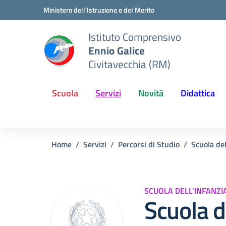
Vai ai contenuti
Vai al menu di navigazione
Vai al footer
Ministero dell'Istruzione e del Merito
Istituto Comprensivo
Ennio Galice
Civitavecchia (RM)
Scuola
Servizi
Novità
Didattica
Home
Servizi
Percorsi di Studio
Scuola del
SCUOLA DELL'INFANZI
Scuola d