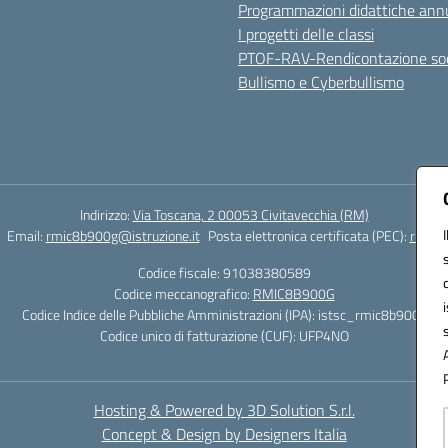
Programmazioni didattiche annu
I progetti delle classi
PTOF-RAV-Rendicontazione soc
Bullismo e Cyberbullismo
Indirizzo:
Via Toscana, 2 00053 Civitavecchia (RM)
Email:
rmic8b900g@istruzione.it
Posta elettronica certificata (PEC):
rmic8b
Codice fiscale: 91038380589
Codice meccanografico:
RMIC8B900G
Codice Indice delle Pubbliche Amministrazioni (IPA): istsc_rmic8b900g
Codice unico di fatturazione (CUF): UFP4NO
Hosting & Powered by 3D Solution S.r.l.
Concept & Design by Designers Italia