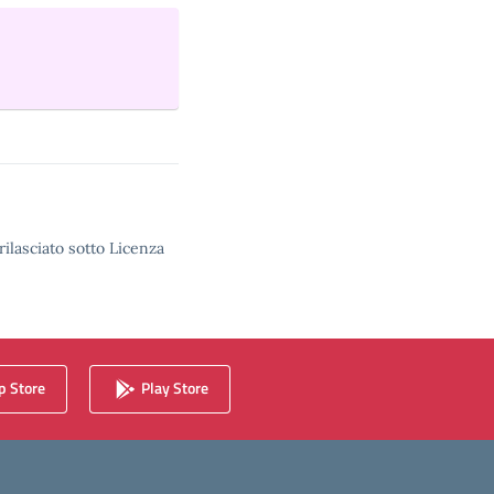
rilasciato sotto Licenza
 Store
Play Store