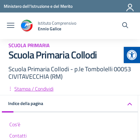
Vai ai contenuti
Vai al menu di navigazione
Vai al footer
Ministero dell'Istruzione e del Merito
Istituto Comprensivo
Ennio Galice
SCUOLA PRIMARIA
Apr
Scuola Primaria Collodi
Scuola Primaria Collodi - p.le Tombolelli 00053
CIVITAVECCHIA (RM)
Stampa / Condividi
Indice della pagina
Cos'è
Contatti