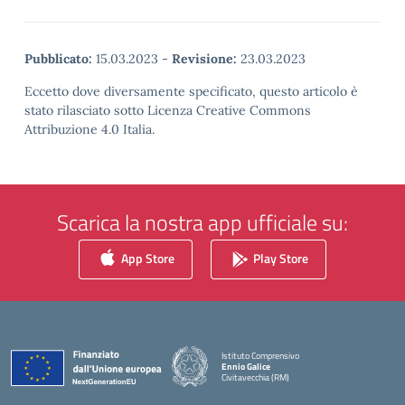
Pubblicato:
15.03.2023
-
Revisione:
23.03.2023
Eccetto dove diversamente specificato, questo articolo è
stato rilasciato sotto Licenza Creative Commons
Attribuzione 4.0 Italia.
Scarica la nostra app ufficiale su:
App Store
Play Store
Istituto Comprensivo
Ennio Galice
Civitavecchia (RM)
— Visita la pagina iniziale della scuola