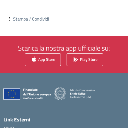
Stampa / Condividi
Scarica la nostra app ufficiale su:
App Store
Play Store
Istituto Comprensivo
Ennio Galice
Civitavecchia (RM)
— Visita la pagina iniziale della scuola
Link Esterni