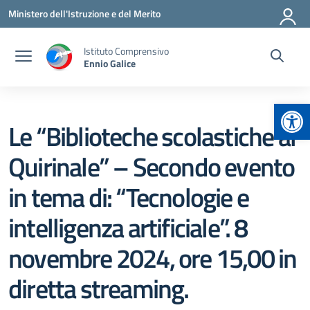
Vai ai contenuti
Vai al menu di navigazione
Vai al footer
Ministero dell'Istruzione e del Merito
Istituto Comprensivo
Ennio Galice
Apr
Le “Biblioteche scolastiche al
Quirinale” – Secondo evento
in tema di: “Tecnologie e
intelligenza artificiale”. 8
novembre 2024, ore 15,00 in
diretta streaming.