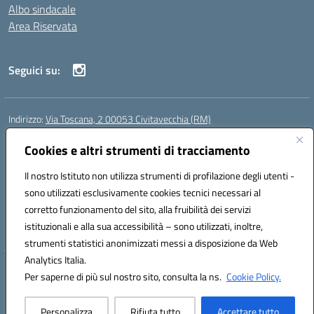
Albo sindacale
Area Riservata
Seguici su:
Indirizzo:
Via Toscana, 2 00053 Civitavecchia (RM)
Centralino:
076631482
Email:
rmic8b900g@istruzione.it
Posta elettronica certificata (PEC):
Cookies e altri strumenti di tracciamento
rmic8b900g@pec.istruzione.it
Codice fiscale: 91038380589
Il nostro Istituto non utilizza strumenti di profilazione degli utenti -
Codice meccanografico:
RMIC8B900G
sono utilizzati esclusivamente cookies tecnici necessari al
Codice Indice delle Pubbliche Amministrazioni (IPA): istsc_rmic8b900g
corretto funzionamento del sito, alla fruibilità dei servizi
Codice unico di fatturazione (CUF): UFP4NO
istituzionali e alla sua accessibilità – sono utilizzati, inoltre,
strumenti statistici anonimizzati messi a disposizione da Web
Analytics Italia.
Hosting & Powered by 3D Solution S.r.l.
Per saperne di più sul nostro sito, consulta la ns.
Cookie Policy.
Concept & Design by Designers Italia
Personalizza
Rifiuta tutto
Accettare tutto