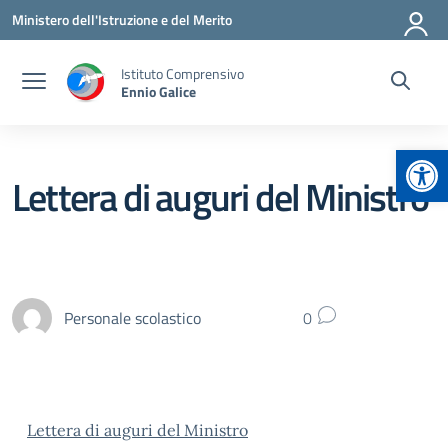
Vai ai contenuti
Vai al menu di navigazione
Vai al footer
Ministero dell'Istruzione e del Merito
Istituto Comprensivo
Ennio Galice
Apr
Lettera di auguri del Ministro
Personale scolastico
0
Lettera di auguri del Ministro