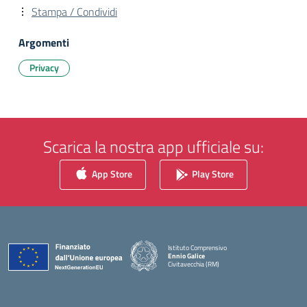
Stampa / Condividi
Argomenti
Privacy
Scarica la nostra app ufficiale su:
App Store
Play Store
Istituto Comprensivo
Ennio Galice
Civitavecchia (RM)
— Visita la pagina iniziale della scuola