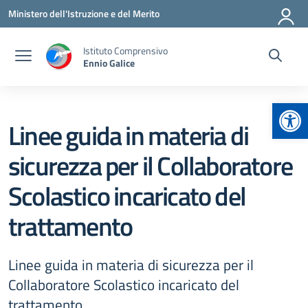
Vai ai contenuti
Vai al menu di navigazione
Vai al footer
Ministero dell'Istruzione e del Merito
Istituto Comprensivo
Ennio Galice
Apr
Linee guida in materia di
sicurezza per il Collaboratore
Scolastico incaricato del
trattamento
Linee guida in materia di sicurezza per il
Collaboratore Scolastico incaricato del
trattamento