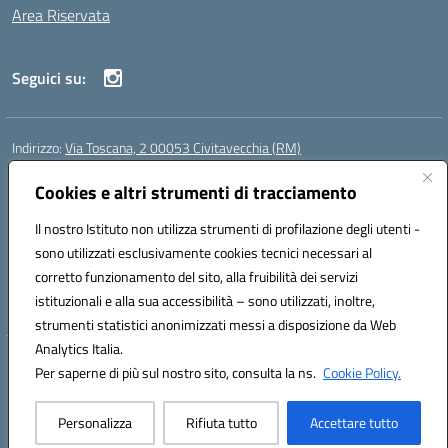
Area Riservata
Seguici su:
Indirizzo:
Via Toscana, 2 00053 Civitavecchia (RM)
Centralino:
076631482
Email:
rmic8b900g@istruzione.it
Posta elettronica certificata (PEC):
Cookies e altri strumenti di tracciamento
rmic8b900g@pec.istruzione.it
Codice fiscale: 91038380589
Il nostro Istituto non utilizza strumenti di profilazione degli utenti -
Codice meccanografico:
RMIC8B900G
sono utilizzati esclusivamente cookies tecnici necessari al
Codice Indice delle Pubbliche Amministrazioni (IPA): istsc_rmic8b900g
corretto funzionamento del sito, alla fruibilità dei servizi
Codice unico di fatturazione (CUF): UFP4NO
istituzionali e alla sua accessibilità – sono utilizzati, inoltre,
strumenti statistici anonimizzati messi a disposizione da Web
Analytics Italia.
Hosting & Powered by 3D Solution S.r.l.
Per saperne di più sul nostro sito, consulta la ns.
Cookie Policy.
Concept & Design by Designers Italia
Personalizza
Rifiuta tutto
Accettare tutto