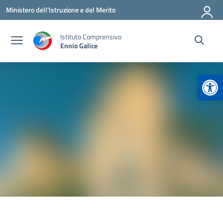
Vai ai contenuti
Vai al menu di navigazione
Vai al footer
Ministero dell'Istruzione e del Merito
Istituto Comprensivo
Ennio Galice
Apr