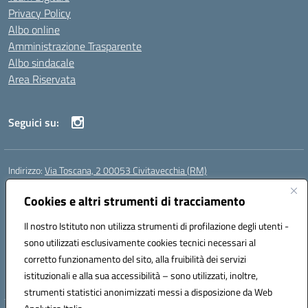
Privacy Policy
Albo online
Amministrazione Trasparente
Albo sindacale
Area Riservata
Seguici su:
Indirizzo:
Via Toscana, 2 00053 Civitavecchia (RM)
Centralino:
076631482
Email:
rmic8b900g@istruzione.it
Posta elettronica certificata (PEC):
Cookies e altri strumenti di tracciamento
rmic8b900g@pec.istruzione.it
Codice fiscale: 91038380589
Il nostro Istituto non utilizza strumenti di profilazione degli utenti -
Codice meccanografico:
RMIC8B900G
sono utilizzati esclusivamente cookies tecnici necessari al
Codice Indice delle Pubbliche Amministrazioni (IPA): istsc_rmic8b900g
corretto funzionamento del sito, alla fruibilità dei servizi
Codice unico di fatturazione (CUF): UFP4NO
istituzionali e alla sua accessibilità – sono utilizzati, inoltre,
strumenti statistici anonimizzati messi a disposizione da Web