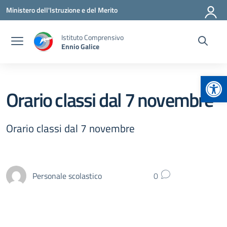
Vai ai contenuti
Vai al menu di navigazione
Vai al footer
Ministero dell'Istruzione e del Merito
Istituto Comprensivo
Ennio Galice
Apr
Orario classi dal 7 novembre
Orario classi dal 7 novembre
Personale scolastico
0