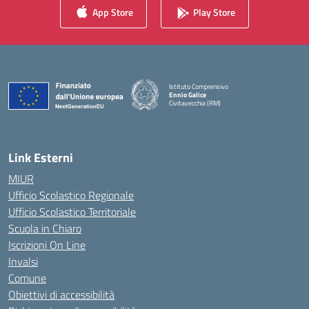
App Store
Play Store
Istituto Comprensivo
Ennio Galice
Civitavecchia (RM)
— Visita la pagina iniziale della scuola
Link Esterni
MIUR
Ufficio Scolastico Regionale
Ufficio Scolastico Territoriale
Scuola in Chiaro
Iscrizioni On Line
Invalsi
Comune
Obiettivi di accessibilità