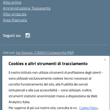
Albo online
Amministrazione Trasparente
Albo sindacale
Area Riservata
Seguici su:
Indirizzo:
Via Toscana, 2 00053 Civitavecchia (RM)
Centralino:
076631482
Email:
rmic8b900g@istruzione.it
Posta elettronica certificata (PEC):
Cookies e altri strumenti di tracciamento
rmic8b900g@pec.istruzione.it
Codice fiscale: 91038380589
Il nostro Istituto non utilizza strumenti di profilazione degli utenti -
Codice meccanografico:
RMIC8B900G
sono utilizzati esclusivamente cookies tecnici necessari al
Codice Indice delle Pubbliche Amministrazioni (IPA): istsc_rmic8b900g
corretto funzionamento del sito, alla fruibilità dei servizi
Codice unico di fatturazione (CUF): UFP4NO
istituzionali e alla sua accessibilità – sono utilizzati, inoltre,
strumenti statistici anonimizzati messi a disposizione da Web
Analytics Italia.
Hosting & Powered by 3D Solution S.r.l.
Per saperne di più sul nostro sito, consulta la ns.
Cookie Policy.