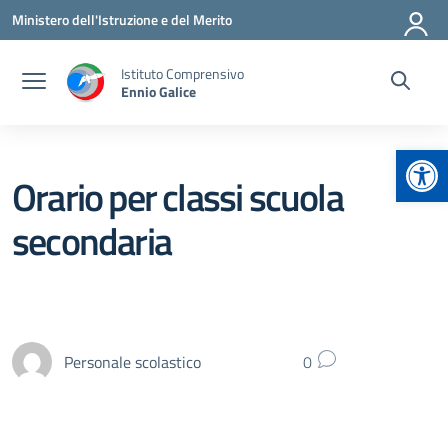
Vai ai contenuti
Vai al menu di navigazione
Vai al footer
Ministero dell'Istruzione e del Merito
Istituto Comprensivo
Ennio Galice
Apr
Orario per classi scuola
secondaria
Personale scolastico
0