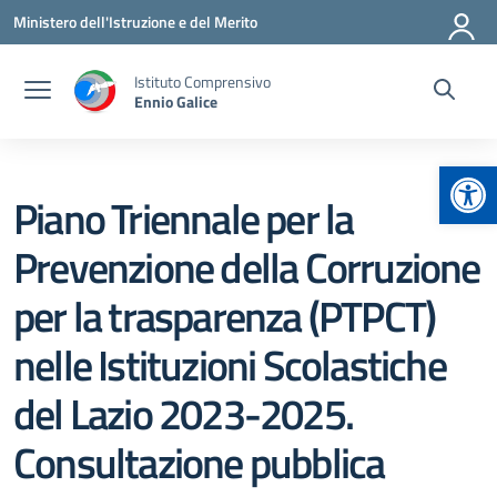
Vai ai contenuti
Vai al menu di navigazione
Vai al footer
Ministero dell'Istruzione e del Merito
Istituto Comprensivo
Ennio Galice
Apr
Piano Triennale per la
Prevenzione della Corruzione
per la trasparenza (PTPCT)
nelle Istituzioni Scolastiche
del Lazio 2023-2025.
Consultazione pubblica