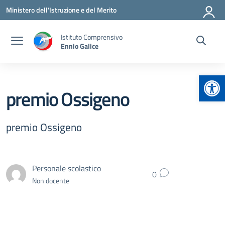
Vai ai contenuti
Vai al menu di navigazione
Vai al footer
Ministero dell'Istruzione e del Merito
Istituto Comprensivo
Ennio Galice
Apr
premio Ossigeno
premio Ossigeno
Personale scolastico
0
Non docente