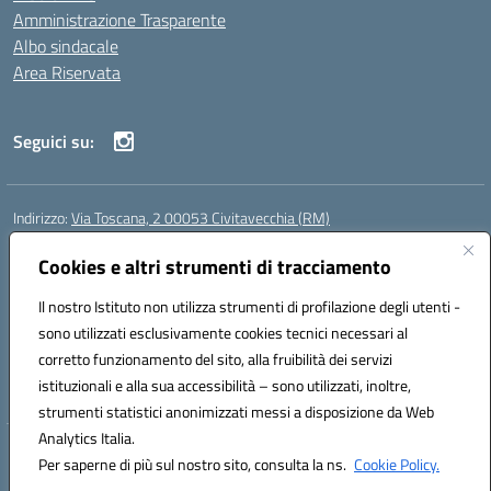
Amministrazione Trasparente
Albo sindacale
Area Riservata
Seguici su:
Indirizzo:
Via Toscana, 2 00053 Civitavecchia (RM)
Centralino:
076631482
Email:
rmic8b900g@istruzione.it
Posta elettronica certificata (PEC):
Cookies e altri strumenti di tracciamento
rmic8b900g@pec.istruzione.it
Codice fiscale: 91038380589
Il nostro Istituto non utilizza strumenti di profilazione degli utenti -
Codice meccanografico:
RMIC8B900G
sono utilizzati esclusivamente cookies tecnici necessari al
Codice Indice delle Pubbliche Amministrazioni (IPA): istsc_rmic8b900g
corretto funzionamento del sito, alla fruibilità dei servizi
Codice unico di fatturazione (CUF): UFP4NO
istituzionali e alla sua accessibilità – sono utilizzati, inoltre,
strumenti statistici anonimizzati messi a disposizione da Web
Analytics Italia.
Hosting & Powered by 3D Solution S.r.l.
Per saperne di più sul nostro sito, consulta la ns.
Cookie Policy.
Concept & Design by Designers Italia