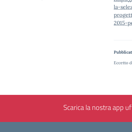
la-sel
proget
2015-p
Pubblicat
Eccetto d
Scarica la nostra app uff