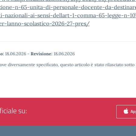
ezione-n-65-unita-di-personale-docente-da-destinar
ti-nazionali-ai-sensi-dellart-1-comma-65-legge-n-10
er-lanno-scolastico-2026-27-pres/
o:
18.06.2026
-
Revisione:
18.06.2026
ove diversamente specificato, questo articolo è stato rilasciato sott
iciale su:
App