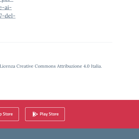
e-ai-
7-del-
o Licenza Creative Commons Attribuzione 4.0 Italia.
 Store
Play Store