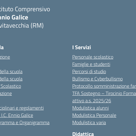
tituto Comprensivo
nio Galice
vitavecchia (RM)
Visita la pagina iniziale della scuola
la
I Servizi
zione
Personale scolastico
Famiglie e studenti
della scuola
Percorsi di studio
della scuola
Bullismo e Cyberbullismo
 Scolastico
Protocollo somministrazione fa
azione
TFA Sostegno – Tirocinio Forma
attivo a.s. 2025/26
sciplinari e regolamenti
Modulistica alunni
 I.C. Ennio Galice
Modulistica Personale
igramma e Organigramma
Modulistica varia
Didattica