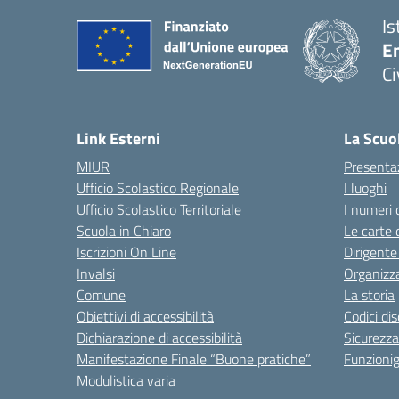
Is
En
Ci
— 
Link Esterni
La Scuo
MIUR
Presenta
Ufficio Scolastico Regionale
I luoghi
Ufficio Scolastico Territoriale
I numeri 
Scuola in Chiaro
Le carte 
Iscrizioni On Line
Dirigente
Invalsi
Organizz
Comune
La storia
Obiettivi di accessibilità
Codici di
Dichiarazione di accessibilità
Sicurezza
Manifestazione Finale “Buone pratiche”
Funzion
Modulistica varia