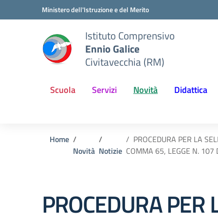
Vai ai contenuti
Vai al menu di navigazione
Vai al footer
Ministero dell'Istruzione e del Merito
Istituto Comprensivo
Ennio Galice
Civitavecchia (RM)
Scuola
Servizi
Novità
Didattica
Home
PROCEDURA PER LA SELE
Novità
Notizie
COMMA 65, LEGGE N. 107 
PROCEDURA PER LA