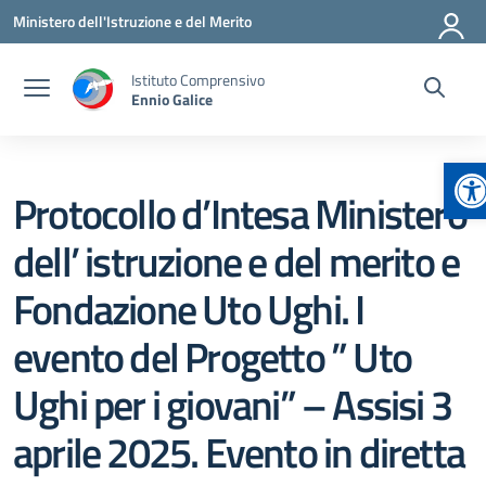
Vai ai contenuti
Vai al menu di navigazione
Vai al footer
Ministero dell'Istruzione e del Merito
Istituto Comprensivo
Ennio Galice
Ap
Protocollo d’Intesa Ministero
dell’ istruzione e del merito e
Fondazione Uto Ughi. I
evento del Progetto ” Uto
Ughi per i giovani” – Assisi 3
aprile 2025. Evento in diretta