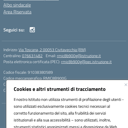
Albo sindacale
Area Riservata
Seguici su:
Indirizzo:
Via Toscana, 2 00053 Civitavecchia (RM)
Centralino:
076631482
Email:
rmic8b900g@istruzione.it
Posta elettronica certificata (PEC):
rmic8b900g@pec.istruzione.it
Codice fiscale: 91038380589
Codice meccanografico:
RMIC8B900G
Codice Indice delle Pubbliche Amministrazioni (IPA): istsc_rmic8b900g
Cookies e altri strumenti di tracciamento
Codice unico di fatturazione (CUF): UFP4NO
Il nostro Istituto non utilizza strumenti di profilazione degli utenti -
sono utilizzati esclusivamente cookies tecnici necessari al
Hosting & Powered by 3D Solution S.r.l.
corretto funzionamento del sito, alla fruibilità dei servizi
Concept & Design by Designers Italia
istituzionali e alla sua accessibilità – sono utilizzati, inoltre,
strumenti statistici anonimizzati messi a disposizione da Web