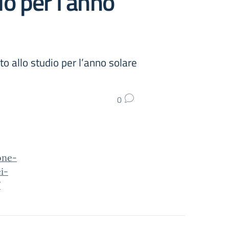
io per l’anno
tto allo studio per l’anno solare
0
one-
i-
/