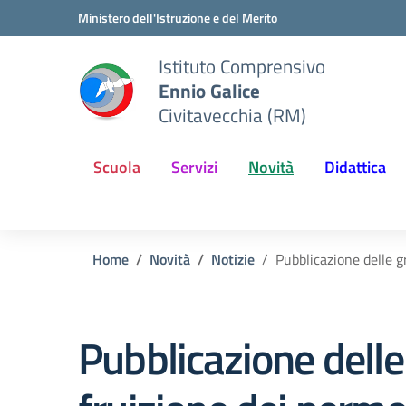
Vai ai contenuti
Vai al menu di navigazione
Vai al footer
Ministero dell'Istruzione e del Merito
Istituto Comprensivo
Ennio Galice
Civitavecchia (RM)
Scuola
Servizi
Novità
Didattica
Home
Novità
Notizie
Pubblicazione delle gr
Pubblicazione delle 