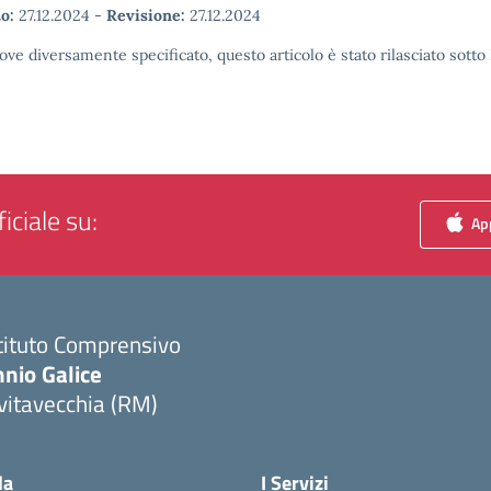
o:
27.12.2024
-
Revisione:
27.12.2024
ove diversamente specificato, questo articolo è stato rilasciato sott
iciale su:
App
tituto Comprensivo
nio Galice
vitavecchia (RM)
Visita la pagina iniziale della scuola
la
I Servizi