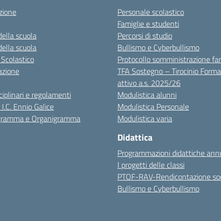
zione
Personale scolastico
Famiglie e studenti
della scuola
Percorsi di studio
della scuola
Bullismo e Cyberbullismo
 Scolastico
Protocollo somministrazione fa
azione
TFA Sostegno – Tirocinio Forma
attivo a.s. 2025/26
sciplinari e regolamenti
Modulistica alunni
 I.C. Ennio Galice
Modulistica Personale
igramma e Organigramma
Modulistica varia
Didattica
Programmazioni didattiche annu
I progetti delle classi
PTOF-RAV-Rendicontazione soc
Bullismo e Cyberbullismo